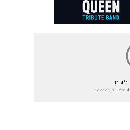
ITT MÉG
Nézz vissza később