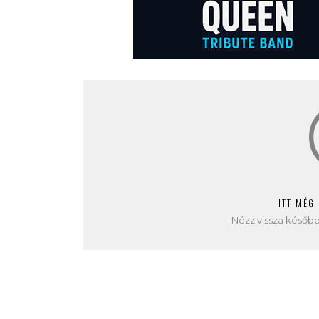
ITT MÉG
Nézz vissza később