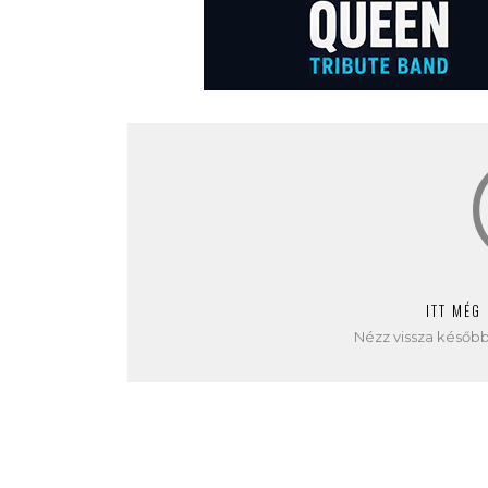
ITT MÉG
Nézz vissza később