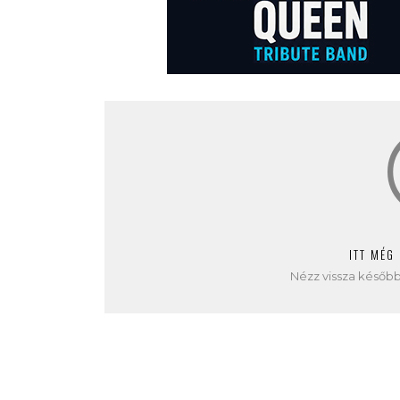
ITT MÉG
Nézz vissza később