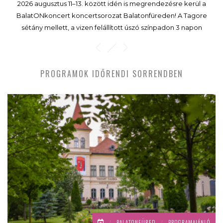
2026 augusztus 11–13. között idén is megrendezésre kerül a
BalatONkoncert koncertsorozat Balatonfüreden! A Tagore
sétány mellett, a vizen felállított úszó színpadon 3 napon
keresztül olyan fellépők is szórakoztatják a közönséget, mint
Paulina, a Happy Gang, vagy az FLM!
PROGRAMOK IDŐRENDI SORRENDBEN
/
BALATONFÜRED
/
PROGRAMAJÁNLÓ