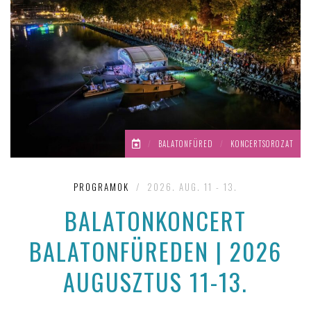
/
BALATONFÜRED
/
KONCERTSOROZAT
PROGRAMOK
/
2026. AUG. 11 - 13.
BALATONKONCERT
BALATONFÜREDEN | 2026
AUGUSZTUS 11-13.