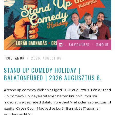
/
BALATONFÜRED
/
STAND-UP
PROGRAMOK
/
2026. AUGUST 08.
STAND UP COMEDY HOLIDAY |
BALATONFÜRED | 2026 AUGUSZTUS 8.
A stand up comedy élőben az igazi! 2026 augusztus 8-án a Stand
Up Comedy Holiday keretében három kitűnő humorista
műsorát is élvezheted Balatonfüreden! A felhőtlen szórakozásról
ezúttal Orosz Gyuri, Magyed és Lorán Barnabás (Trabarna)
gondoskodik! (x)