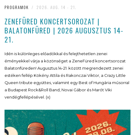
PROGRAMOK
/
2026. AUG. 14 - 21.
ZENEFÜRED KONCERTSOROZAT |
BALATONFÜRED | 2026 AUGUSZTUS 14-
21.
Idén is különleges előadókkal és felejthetetlen zenei
éményekkel várja a közönséget a ZeneFüred koncertsorozat
Balatonfüreden! Augusztus 14-21. között megrendezett zenei
estéken fellép Kökény Attila és Rakonczai Viktor, a Crazy Little
Queen tribute együttes, valamint egy Best of Hungária műsorral
a Budapest Rock&Roll Band, Novai Gábor és Marót Viki
vendégfellépésével. (x)