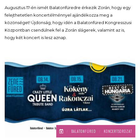
Augusztus 17-én ismét Balatonfüredre érkezik Zorán, hogy egy
felejthetetlen koncertélménnyel ajándékozza meg a
közönséget! Újdonság, hogy idén a Balatonfüred Kongresszusi
Központban csendülnek fel a Zorán slágerek, valamint az is,
hogy két koncert is lesz aznap.
/
BALATONFÜRED
/
KONCERTSOROZAT