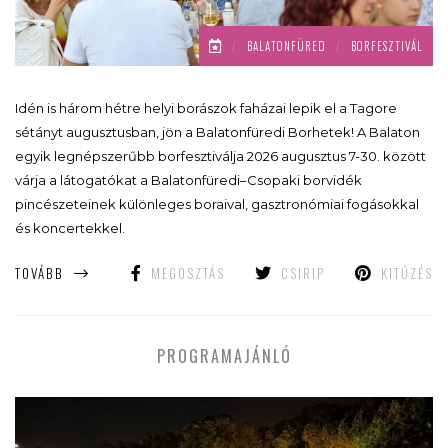
/
BALATONFÜRED
/
BORFESZTIVÁL
Idén is három hétre helyi borászok faházai lepik el a Tagore
sétányt augusztusban, jön a Balatonfüredi Borhetek! A Balaton
egyik legnépszerűbb borfesztiválja 2026 augusztus 7-30. között
várja a látogatókat a Balatonfüredi–Csopaki borvidék
pincészeteinek különleges boraival, gasztronómiai fogásokkal
és koncertekkel.
TOVÁBB
MEGOSZTÁS
CSIRIP
KITŰZÉS
PROGRAMAJÁNLÓ