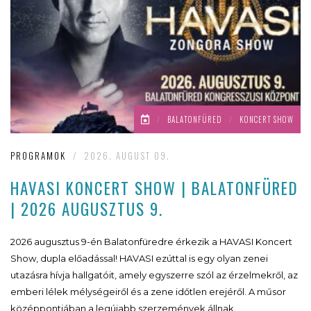
/
BALATONFÜRED
/
KONCERT SHOW
PROGRAMOK
/
2026. AUGUST 09.
HAVASI KONCERT SHOW | BALATONFÜRED
| 2026 AUGUSZTUS 9.
2026 augusztus 9-én Balatonfüredre érkezik a HAVASI Koncert
Show, dupla előadással! HAVASI ezúttal is egy olyan zenei
utazásra hívja hallgatóit, amely egyszerre szól az érzelmekről, az
emberi lélek mélységeiről és a zene időtlen erejéről. A műsor
középpontjában a legújabb szerzemények állnak.