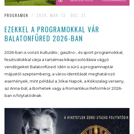
PROGRAMOK
/
2026. MAR. 13 - DEC. 31.
EZEKKEL A PROGRAMOKKAL VÁR
BALATONFÜRED 2026-BAN
2026-ban is vonzó kulturális-, gasztro-, és sport programokkal,
fesztiválokkal várja a tartalmas kikapcsolódásra vágyó
vendégeket Balatonfüred. Idén is sűrű a programnaptár
májustól-szeptemberig, a város identitását meghatározó
események, mint például a Jókai Napok, a Kékszalag verseny,
az Anna-bál, a Borhetek vagy a Romantikus Reformkor 2026-
ban is folytatódnak.