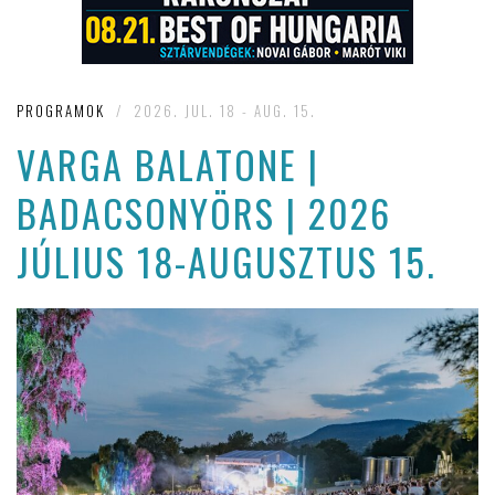
PROGRAMOK
/
2026. JUL. 18 - AUG. 15.
VARGA BALATONE |
BADACSONYÖRS | 2026
JÚLIUS 18-AUGUSZTUS 15.