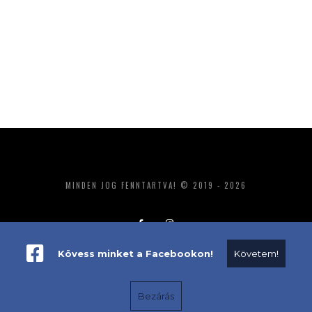
MINDEN JOG FENNTARTVA! © 2019 - 2026
Kövess minket a Facebookon!
Követem!
ADATKEZELÉS
IMPRESSZUM
MÉDIAAJÁNLAT
Bezárás