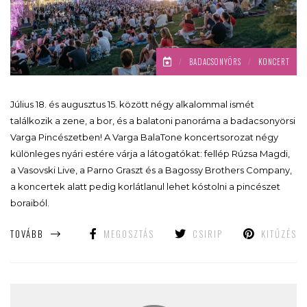
/
BADACSONYÖRS
/
KONCERT
Július 18. és augusztus 15. között négy alkalommal ismét
találkozik a zene, a bor, és a balatoni panoráma a badacsonyörsi
Varga Pincészetben! A Varga BalaTone koncertsorozat négy
különleges nyári estére várja a látogatókat: fellép Rúzsa Magdi,
a Vasovski Live, a Parno Graszt és a Bagossy Brothers Company,
a koncertek alatt pedig korlátlanul lehet kóstolni a pincészet
boraiból.
TOVÁBB
MEGOSZTÁS
CSIRIP
KITŰZÉS