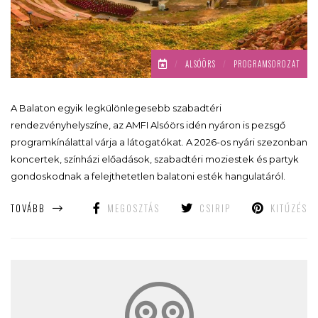
/
ALSÓÖRS
/
PROGRAMSOROZAT
A Balaton egyik legkülönlegesebb szabadtéri
rendezvényhelyszíne, az AMFI Alsóörs idén nyáron is pezsgő
programkínálattal várja a látogatókat. A 2026-os nyári szezonban
koncertek, színházi előadások, szabadtéri moziestek és partyk
gondoskodnak a felejthetetlen balatoni esték hangulatáról.
TOVÁBB
MEGOSZTÁS
CSIRIP
KITŰZÉS