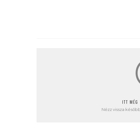
ITT MÉG
Nézz vissza később