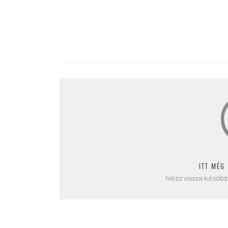
ITT MÉG
Nézz vissza később