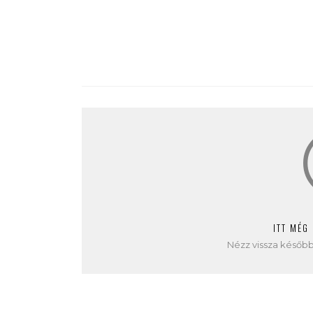
ITT MÉG
Nézz vissza később