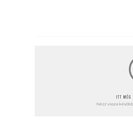
ITT MÉG
Nézz vissza később