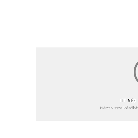
ITT MÉG
Nézz vissza később