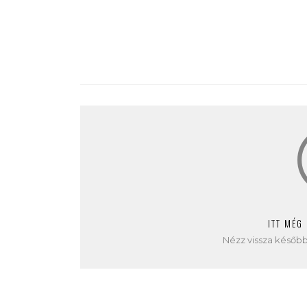
ITT MÉG
Nézz vissza később