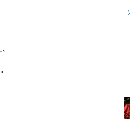
dók
 a