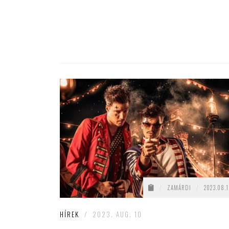
/
ZAMÁRDI
/
2023.08.1
HÍREK
/
2023. AUG. 10