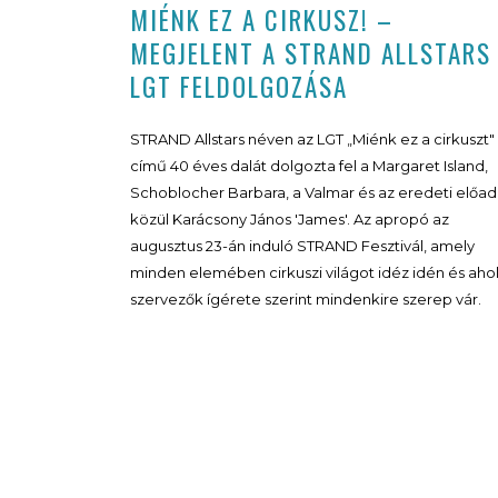
MIÉNK EZ A CIRKUSZ! –
MEGJELENT A STRAND ALLSTARS
LGT FELDOLGOZÁSA
STRAND Allstars néven az LGT „Miénk ez a cirkuszt"
című 40 éves dalát dolgozta fel a Margaret Island,
Schoblocher Barbara, a Valmar és az eredeti előa
közül Karácsony János 'James'. Az apropó az
augusztus 23-án induló STRAND Fesztivál, amely
minden elemében cirkuszi világot idéz idén és ahol
szervezők ígérete szerint mindenkire szerep vár.