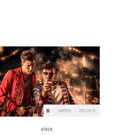
/
ZAMÁRDI
/
2023.08.10.
HÍREK