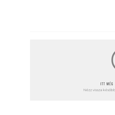
ITT MÉG
Nézz vissza később