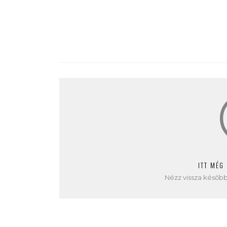
ITT MÉG
Nézz vissza később