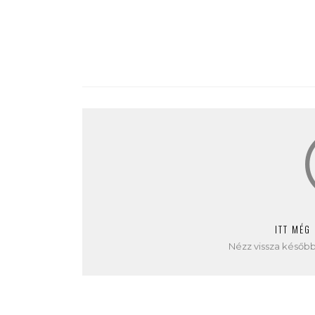
ITT MÉG
Nézz vissza később