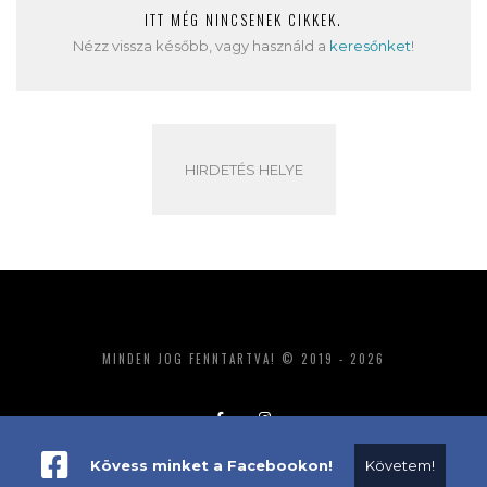
ITT MÉG NINCSENEK CIKKEK.
Nézz vissza később, vagy használd a
keresőnket
!
HIRDETÉS HELYE
MINDEN JOG FENNTARTVA! © 2019 - 2026
Kövess minket a Facebookon!
Követem!
ADATKEZELÉS
IMPRESSZUM
MÉDIAAJÁNLAT