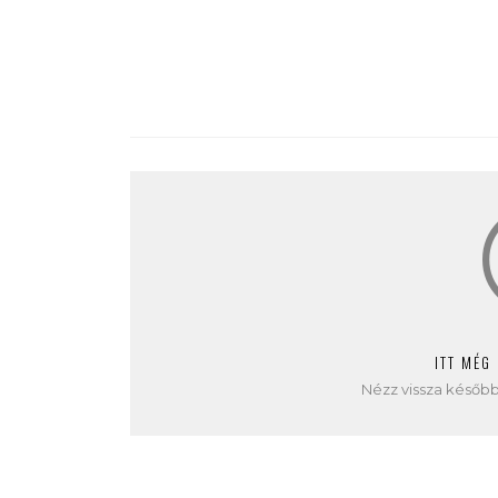
ITT MÉG
Nézz vissza később