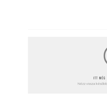
ITT MÉG
Nézz vissza később