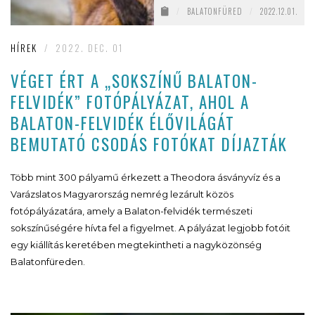
/
BALATONFÜRED
/
2022.12.01.
HÍREK
/
2022. DEC. 01
VÉGET ÉRT A „SOKSZÍNŰ BALATON-
FELVIDÉK” FOTÓPÁLYÁZAT, AHOL A
BALATON-FELVIDÉK ÉLŐVILÁGÁT
BEMUTATÓ CSODÁS FOTÓKAT DÍJAZTÁK
Több mint 300 pályamű érkezett a Theodora ásványvíz és a
Varázslatos Magyarország nemrég lezárult közös
fotópályázatára, amely a Balaton-felvidék természeti
sokszínűségére hívta fel a figyelmet. A pályázat legjobb fotóit
egy kiállítás keretében megtekintheti a nagyközönség
Balatonfüreden.