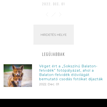
2022. DEC. 01
HIRDETÉS HELYE
LEGÚJABBAK
Véget ért a „Sokszínű Balaton-
felvidék” fotópályázat, ahol a
Balaton-felvidék élővilágát
bemutató csodás fotókat díjazták
2022. Dec. 01