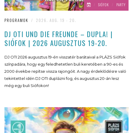
/
SIÓFOK
/
PARTY
PROGRAMOK
/
2026. AUG. 19 - 20.
DJ OTI UND DIE FREUNDE – DUPLA! |
SIÓFOK | 2026 AUGUSZTUS 19-20.
DJ OTI 2026 augusztus 19-én visszatér barátaival a PLÁZS Siófok
színpadára, hogy egy feledhetetlen buli keretében a 90-es és
2000 évekbe repítse vissza rajongóit. A nagy érdeklődésre való
tekintettel idén DJ OTI duplázni fog, és augusztus 20-án lesz
még egy buli Siófokon!