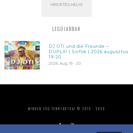
HIRDETÉS HELYE
LEGÚJABBAK
DJ OTI und die Freunde –
DUPLA! | Siófok | 2026 augusztus
19-20.
2026. Aug. 19 - 20.
MINDEN JOG FENNTARTVA! © 2019 - 2026