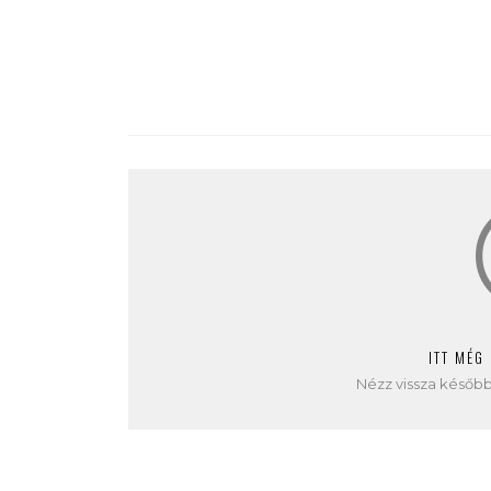
ITT MÉG
Nézz vissza később