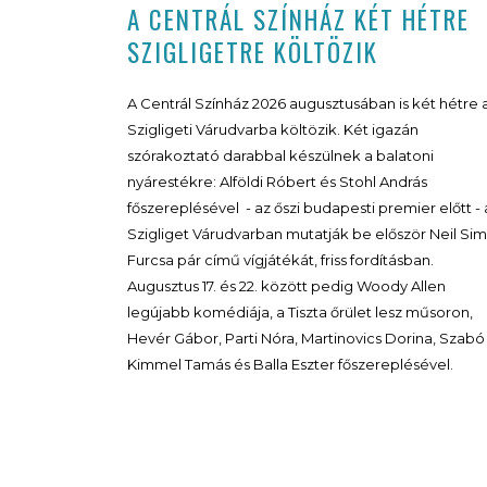
A CENTRÁL SZÍNHÁZ KÉT HÉTRE
SZIGLIGETRE KÖLTÖZIK
A Centrál Színház 2026 augusztusában is két hétre 
Szigligeti Várudvarba költözik. Két igazán
szórakoztató darabbal készülnek a balatoni
nyárestékre: Alföldi Róbert és Stohl András
főszereplésével - az őszi budapesti premier előtt - 
Szigliget Várudvarban mutatják be először Neil Si
Furcsa pár című vígjátékát, friss fordításban.
Augusztus 17. és 22. között pedig Woody Allen
legújabb komédiája, a Tiszta őrület lesz műsoron,
Hevér Gábor, Parti Nóra, Martinovics Dorina, Szabó
Kimmel Tamás és Balla Eszter főszereplésével.