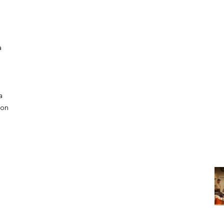
a
a
mon