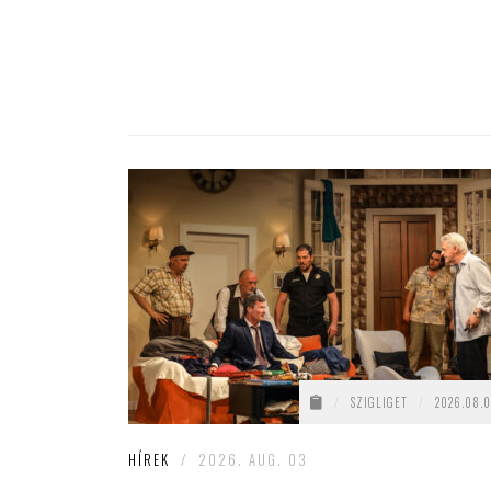
/
SZIGLIGET
/
2026.08.0
HÍREK
/
2026. AUG. 03