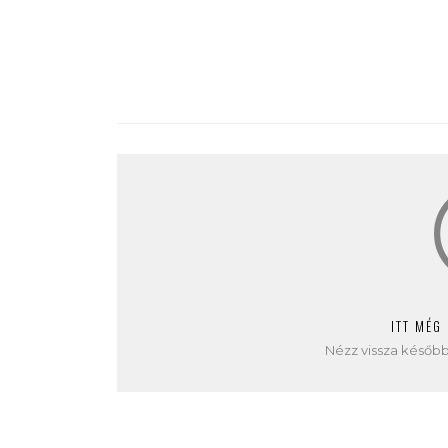
ITT MÉG
Nézz vissza később