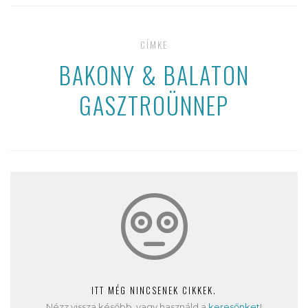
CÍMKE
BAKONY & BALATON
GASZTROÜNNEP
ITT MÉG NINCSENEK CIKKEK.
Nézz vissza később, vagy használd a
keresőnket
!