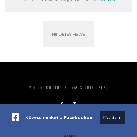
HIRDETÉS HELYE
MINDEN JOG FENNTARTVA! © 2019 - 2026
Kövess minket a Facebookon!
Követem!
ADATKEZELÉS
IMPRESSZUM
MÉDIAAJÁNLAT
Bezárás