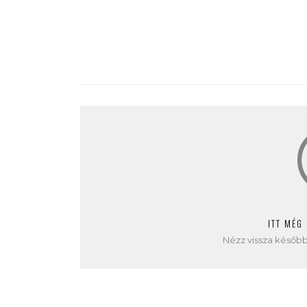
ITT MÉG
Nézz vissza később