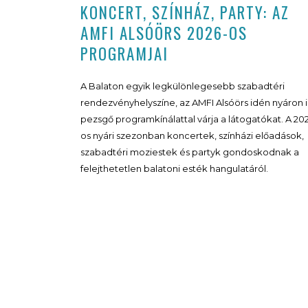
KONCERT, SZÍNHÁZ, PARTY: AZ
AMFI ALSÓÖRS 2026-OS
PROGRAMJAI
A Balaton egyik legkülönlegesebb szabadtéri
rendezvényhelyszíne, az AMFI Alsóörs idén nyáron i
pezsgő programkínálattal várja a látogatókat. A 20
os nyári szezonban koncertek, színházi előadások,
szabadtéri moziestek és partyk gondoskodnak a
felejthetetlen balatoni esték hangulatáról.