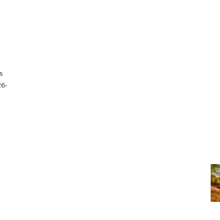
s
26-