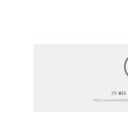
ITT MÉG
Nézz vissza később