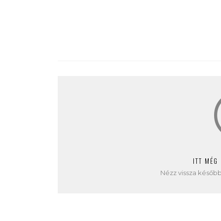
ITT MÉG
Nézz vissza később