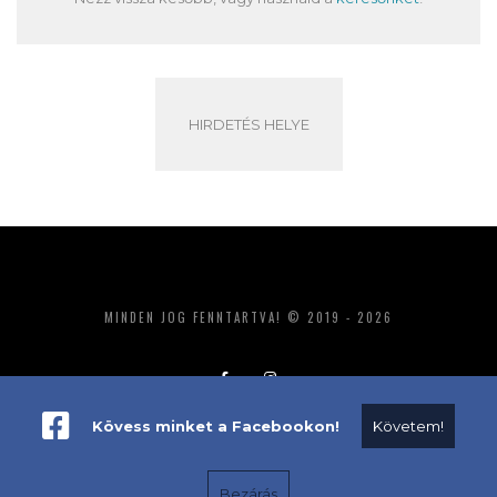
HIRDETÉS HELYE
MINDEN JOG FENNTARTVA! © 2019 - 2026
Kövess minket a Facebookon!
Követem!
ADATKEZELÉS
IMPRESSZUM
MÉDIAAJÁNLAT
Bezárás