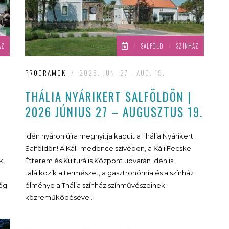
ÁZ
/
SALFÖLD
/
SZÍNHÁZ
PROGRAMOK
/
2026. JUN. 27 - AUG. 19.
THÁLIA NYÁRIKERT SALFÖLDÖN |
2026 JÚNIUS 27 – AUGUSZTUS 19.
Idén nyáron újra megnyitja kapuit a Thália Nyárikert
Salföldön! A Káli-medence szívében, a Káli Fecske
k,
Étterem és Kulturális Központ udvarán idén is
találkozik a természet, a gasztronómia és a színház
 ég
élménye a Thália színház színművészeinek
közreműködésével.