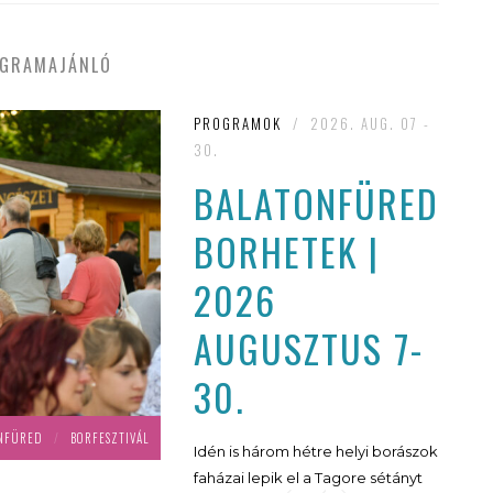
GRAMAJÁNLÓ
PROGRAMOK
/
2026. AUG. 07 -
30.
BALATONFÜREDI
BORHETEK |
2026
AUGUSZTUS 7-
30.
NFÜRED
/
BORFESZTIVÁL
Idén is három hétre helyi borászok
faházai lepik el a Tagore sétányt