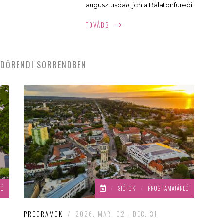
augusztusban, jön a Balatonfüredi
Borhetek! A Balaton egyik
TOVÁBB
legnépszerűbb borfesztiválja
2026 augusztus 7-30. között várja
a látogatókat a Balatonfüredi–
DŐRENDI SORRENDBEN
Csopaki borvidék pincészeteinek
különleges boraival,
gasztronómiai fogásokkal és
koncertekkel.
LÓ
/
SIÓFOK
/
PROGRAMAJÁNLÓ
PROGRAMOK
/
2026. MAR. 02 - DEC. 31.