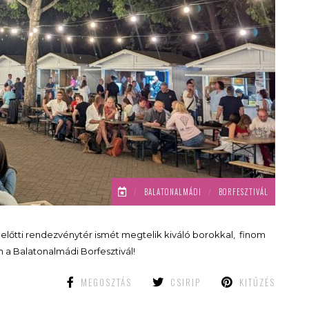
/
BALATONALMÁDI
/
BORFESZTIVÁL
d előtti rendezvénytér ismét megtelik kiváló borokkal, finom
ön a Balatonalmádi Borfesztivál!
MEGOSZTÁS
CSIRIP
KITŰZÉS