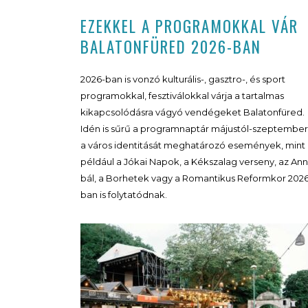
EZEKKEL A PROGRAMOKKAL VÁR
BALATONFÜRED 2026-BAN
2026-ban is vonzó kulturális-, gasztro-, és sport
programokkal, fesztiválokkal várja a tartalmas
kikapcsolódásra vágyó vendégeket Balatonfüred.
Idén is sűrű a programnaptár májustól-szeptember
a város identitását meghatározó események, mint
például a Jókai Napok, a Kékszalag verseny, az Ann
bál, a Borhetek vagy a Romantikus Reformkor 202
ban is folytatódnak.