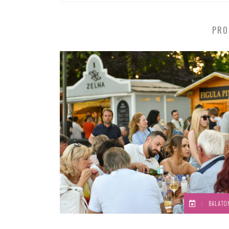
PRO
/
BALATO