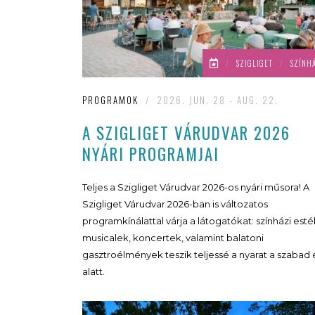
/
SZIGLIGET
/
SZÍNH
PROGRAMOK
/
2026. JUN. 28 - AUG. 22.
A SZIGLIGET VÁRUDVAR 2026
NYÁRI PROGRAMJAI
Teljes a Szigliget Várudvar 2026-os nyári műsora! A
Szigliget Várudvar 2026-ban is változatos
programkínálattal várja a látogatókat: színházi esté
musicalek, koncertek, valamint balatoni
gasztroélmények teszik teljessé a nyarat a szabad
alatt.