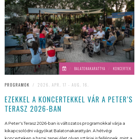
/
BALATONAKARATTYA
/
KONCERTEK
PROGRAMOK
/
2026. APR. 17 - AUG. 16.
EZEKKEL A KONCERTEKKEL VÁR A PETER’S
TERASZ 2026-BAN
A Peter's Terasz 2026-ban is változatos programokkal várja a
kikapcsolódni vágyókat Balatonakarattyán. A hétvégi
koncerteken a hazai zenei élet olyan sztárjai is fellépnek, mint a