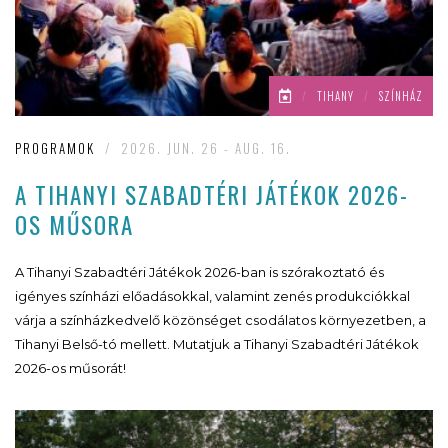
/
TIHANY
/
SZÍNHÁZ
PROGRAMOK
/
2026. JUN. 26 - AUG. 16.
A TIHANYI SZABADTÉRI JÁTÉKOK 2026-
OS MŰSORA
A Tihanyi Szabadtéri Játékok 2026-ban is szórakoztató és
igényes színházi előadásokkal, valamint zenés produkciókkal
várja a színházkedvelő közönséget csodálatos környezetben, a
Tihanyi Belső-tó mellett. Mutatjuk a Tihanyi Szabadtéri Játékok
2026-os műsorát!