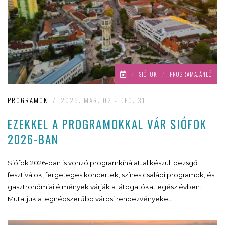
/
SIÓFOK
/
PROGRAMAJÁNLÓ
PROGRAMOK
/
2026. MAR. 02 - DEC. 31.
EZEKKEL A PROGRAMOKKAL VÁR SIÓFOK
2026-BAN
Siófok 2026-ban is vonzó programkínálattal készül: pezsgő
fesztiválok, fergeteges koncertek, színes családi programok, és
gasztronómiai élmények várják a látogatókat egész évben.
Mutatjuk a legnépszerűbb városi rendezvényeket.