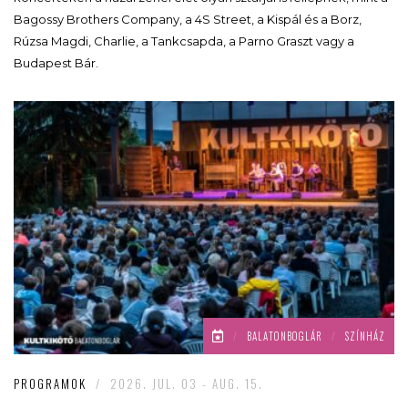
Bagossy Brothers Company, a 4S Street, a Kispál és a Borz,
Rúzsa Magdi, Charlie, a Tankcsapda, a Parno Graszt vagy a
Budapest Bár.
/
BALATONBOGLÁR
/
SZÍNHÁZ
PROGRAMOK
/
2026. JUL. 03 - AUG. 15.