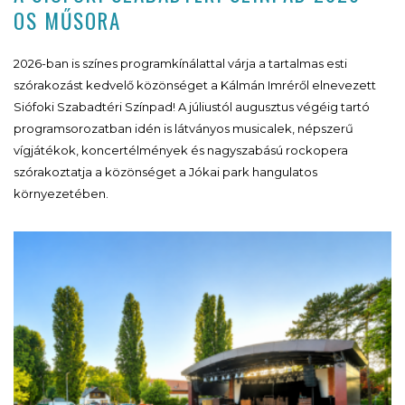
OS MŰSORA
2026-ban is színes programkínálattal várja a tartalmas esti
szórakozást kedvelő közönséget a Kálmán Imréről elnevezett
Siófoki Szabadtéri Színpad! A júliustól augusztus végéig tartó
programsorozatban idén is látványos musicalek, népszerű
vígjátékok, koncertélmények és nagyszabású rockopera
szórakoztatja a közönséget a Jókai park hangulatos
környezetében.