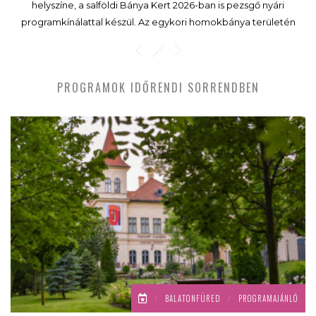
helyszíne, a salföldi Bánya Kert 2026-ban is pezsgő nyári
programkínálattal készül. Az egykori homokbánya területén
kialakított közösségi tér júniustól szeptemberig koncertekkel,
kertmozival, családi programokkal, workshopokkal és
gasztronómiai élményekkel várja a látogatókat.
PROGRAMOK IDŐRENDI SORRENDBEN
/
BALATONFÜRED
/
PROGRAMAJÁNLÓ