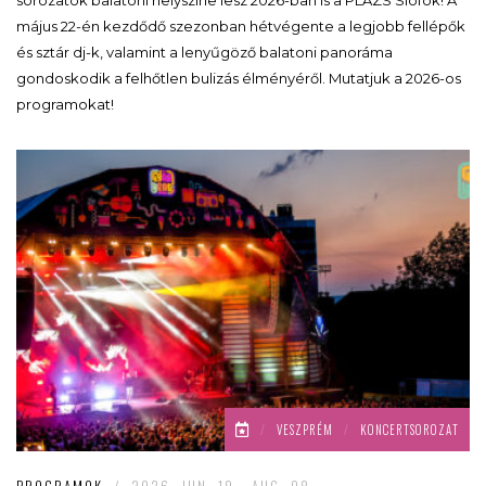
május 22-én kezdődő szezonban hétvégente a legjobb fellépők
és sztár dj-k, valamint a lenyűgöző balatoni panoráma
gondoskodik a felhőtlen bulizás élményéről. Mutatjuk a 2026-os
programokat!
/
VESZPRÉM
/
KONCERTSOROZAT