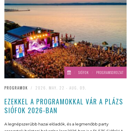
/
SIÓFOK
/
PROGRAMSOROZAT
PROGRAMOK
/
2026. MAY. 22 - AUG. 09.
EZEKKEL A PROGRAMOKKAL VÁR A PLÁZS
SIÓFOK 2026-BAN
A legnépszerűbb hazai előadók, és a legmenőbb party
sorozatok balatoni helyszíne lesz 2026-ban is a PLÁZS Siófok! A