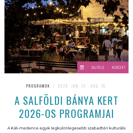
/
SALFÖLD
/
KONCERT
PROGRAMOK
/
2026. JUN. 13 - AUG. 16.
A SALFÖLDI BÁNYA KERT
2026-OS PROGRAMJAI
A Káli-medence egyik legkülönlegesebb szabadtéri kulturális