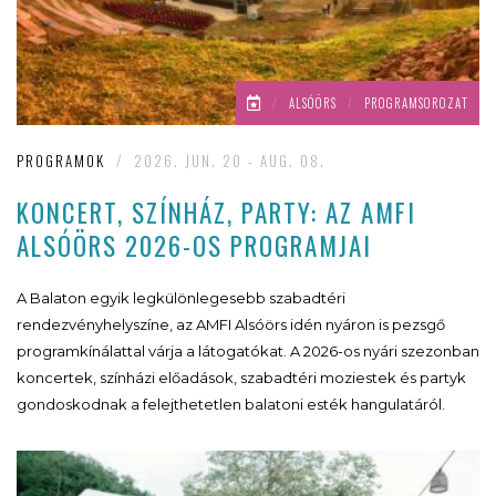
/
ALSÓÖRS
/
PROGRAMSOROZAT
PROGRAMOK
/
2026. JUN. 20 - AUG. 08.
KONCERT, SZÍNHÁZ, PARTY: AZ AMFI
ALSÓÖRS 2026-OS PROGRAMJAI
A Balaton egyik legkülönlegesebb szabadtéri
rendezvényhelyszíne, az AMFI Alsóörs idén nyáron is pezsgő
programkínálattal várja a látogatókat. A 2026-os nyári szezonban
koncertek, színházi előadások, szabadtéri moziestek és partyk
gondoskodnak a felejthetetlen balatoni esték hangulatáról.