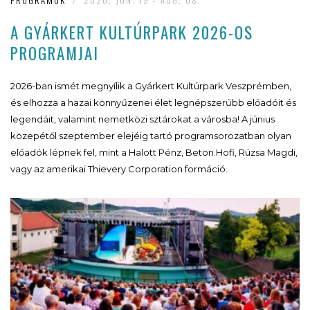
PROGRAMOK
/
2026. JUN. 19 - AUG. 08.
A GYÁRKERT KULTÚRPARK 2026-OS
PROGRAMJAI
2026-ban ismét megnyílik a Gyárkert Kultúrpark Veszprémben,
és elhozza a hazai könnyűzenei élet legnépszerűbb előadóit és
legendáit, valamint nemetközi sztárokat a városba! A június
közepétől szeptember elejéig tartó programsorozatban olyan
előadók lépnek fel, mint a Halott Pénz, Beton.Hofi, Rúzsa Magdi,
vagy az amerikai Thievery Corporation formáció.