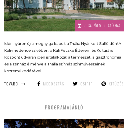
/
SALFÖLD
/
SZÍNHÁZ
Idén nyáron újra megnyitja kapuit a Thália Nyárikert Salföldön! A
Káli-medence szívében, a Káli Fecske Étterem és Kulturális
Központ udvarán idén is találkozik a természet, a gasztronómia
és a színház élménye a Thália színház színművészeinek
közreműködésével.
TOVÁBB
MEGOSZTÁS
CSIRIP
KITŰZÉS
PROGRAMAJÁNLÓ