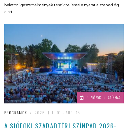
balatoni gasztroélmények teszik teljessé a nyarat a szabad ég
alatt.
/
SIÓFOK
/
SZÍNHÁZ
PROGRAMOK
/
2026. JUL. 01 - AUG. 15.
A SIÓFOKI SZABADTÉRI SZÍNPAD 2026-