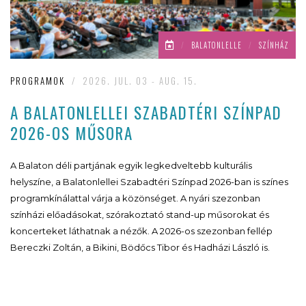
/
BALATONLELLE
/
SZÍNHÁZ
PROGRAMOK
/
2026. JUL. 03 - AUG. 15.
A BALATONLELLEI SZABADTÉRI SZÍNPAD
2026-OS MŰSORA
A Balaton déli partjának egyik legkedveltebb kulturális
helyszíne, a Balatonlellei Szabadtéri Színpad 2026-ban is színes
programkínálattal várja a közönséget. A nyári szezonban
színházi előadásokat, szórakoztató stand-up műsorokat és
koncerteket láthatnak a nézők. A 2026-os szezonban fellép
Bereczki Zoltán, a Bikini, Bödőcs Tibor és Hadházi László is.