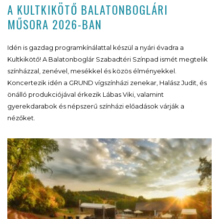
A KULTKIKÖTŐ BALATONBOGLÁRI
MŰSORA 2026-BAN
Idén is gazdag programkínálattal készül a nyári évadra a
Kultkikötő! A Balatonboglár Szabadtéri Színpad ismét megtelik
színházzal, zenével, mesékkel és közös élményekkel.
Koncertezik idén a GRUND vígszínházi zenekar, Halász Judit, és
önálló produkciójával érkezik Lábas Viki, valamint
gyerekdarabok és népszerű színházi előadások várják a
nézőket.