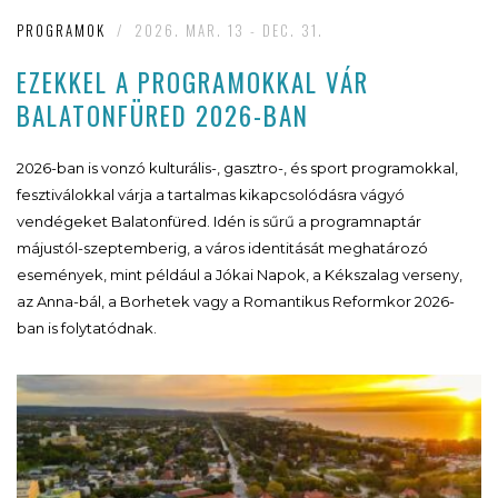
PROGRAMOK
/
2026. MAR. 13 - DEC. 31.
EZEKKEL A PROGRAMOKKAL VÁR
BALATONFÜRED 2026-BAN
2026-ban is vonzó kulturális-, gasztro-, és sport programokkal,
fesztiválokkal várja a tartalmas kikapcsolódásra vágyó
vendégeket Balatonfüred. Idén is sűrű a programnaptár
májustól-szeptemberig, a város identitását meghatározó
események, mint például a Jókai Napok, a Kékszalag verseny,
az Anna-bál, a Borhetek vagy a Romantikus Reformkor 2026-
ban is folytatódnak.