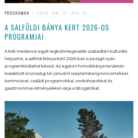
PROGRAMOK
/
2026. JUN. 13 - AUG. 16.
A SALFÖLDI BÁNYA KERT 2026-OS
PROGRAMJAI
A Káli-medence egyik legkülönlegesebb szabadtéri kulturális
helyszíne, a salföldi Bánya Kert 2026-ban is pezsgő nyári
programkínálattal készül. Az egykori homokbánya területén
kialakított közösségi tér júniustól szeptemberig koncertekkel,
kertmozival, családi programokkal, workshopokkal és
gasztronómiai élményekkel várja a látogatókat.