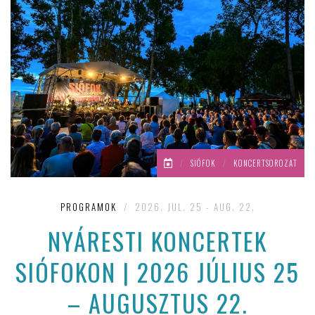
/
SIÓFOK
/
KONCERTSOROZAT
PROGRAMOK
/
2026. JUL. 25 - AUG. 22.
NYÁRESTI KONCERTEK
SIÓFOKON | 2026 JÚLIUS 25
– AUGUSZTUS 22.