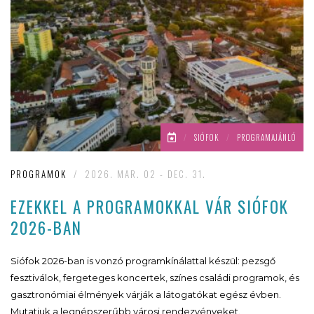
/
SIÓFOK
/
PROGRAMAJÁNLÓ
PROGRAMOK
/
2026. MAR. 02 - DEC. 31.
EZEKKEL A PROGRAMOKKAL VÁR SIÓFOK
2026-BAN
Siófok 2026-ban is vonzó programkínálattal készül: pezsgő
fesztiválok, fergeteges koncertek, színes családi programok, és
gasztronómiai élmények várják a látogatókat egész évben.
Mutatjuk a legnépszerűbb városi rendezvényeket.