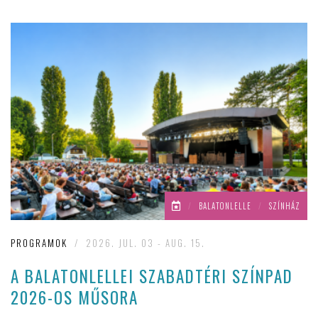
/
BALATONLELLE
/
SZÍNHÁZ
PROGRAMOK
/
2026. JUL. 03 - AUG. 15.
A BALATONLELLEI SZABADTÉRI SZÍNPAD
2026-OS MŰSORA