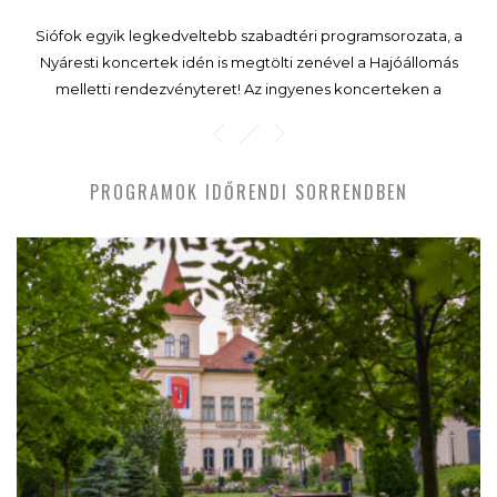
Siófok egyik legkedveltebb szabadtéri programsorozata, a
Nyáresti koncertek idén is megtölti zenével a Hajóállomás
melletti rendezvényteret! Az ingyenes koncerteken a
könnyűzene, a swing, a pop, a rock és a szimfonikus produkciók
egyaránt helyet kapnak, így minden korosztály találhat kedvére
való programot.
PROGRAMOK IDŐRENDI SORRENDBEN