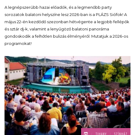
A legnépszerűbb hazai előadók, és a legmenőbb party
sorozatok balatoni helyszíne lesz 2026-ban is a PLÁZS Siófok! A
május 22-én kezdődő szezonban hétvégente a legjobb fellépők
és sztár dj-k, valamint a lenyűgöző balatoni panoráma
gondoskodik a felhőtlen bulizás élményéről. Mutatjuk a 2026-os
programokat!
/
TIHANY
/
SZÍNHÁZ