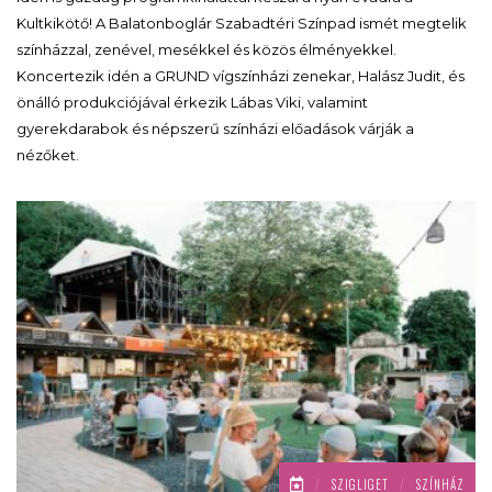
Kultkikötő! A Balatonboglár Szabadtéri Színpad ismét megtelik
színházzal, zenével, mesékkel és közös élményekkel.
Koncertezik idén a GRUND vígszínházi zenekar, Halász Judit, és
önálló produkciójával érkezik Lábas Viki, valamint
gyerekdarabok és népszerű színházi előadások várják a
nézőket.
/
SZIGLIGET
/
SZÍNHÁZ