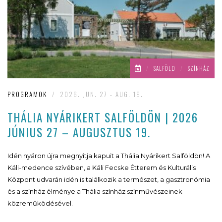
/
SALFÖLD
/
SZÍNHÁZ
PROGRAMOK
/
2026. JUN. 27 - AUG. 19.
THÁLIA NYÁRIKERT SALFÖLDÖN | 2026
JÚNIUS 27 – AUGUSZTUS 19.
Idén nyáron újra megnyitja kapuit a Thália Nyárikert Salföldön! A
Káli-medence szívében, a Káli Fecske Étterem és Kulturális
Központ udvarán idén is találkozik a természet, a gasztronómia
és a színház élménye a Thália színház színművészeinek
közreműködésével.