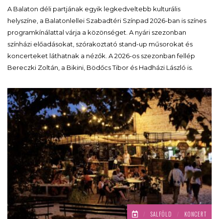
A Balaton déli partjának egyik legkedveltebb kulturális
helyszíne, a Balatonlellei Szabadtéri Színpad 2026-ban is színes
programkínálattal várja a közönséget. A nyári szezonban
színházi előadásokat, szórakoztató stand-up műsorokat és
koncerteket láthatnak a nézők. A 2026-os szezonban fellép
Bereczki Zoltán, a Bikini, Bödőcs Tibor és Hadházi László is.
/
SALFÖLD
/
KONCERT