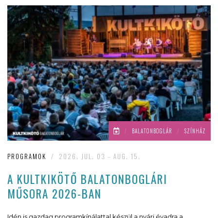
/
BALATONBOGLÁR
/
SZÍNHÁZ
PROGRAMOK
/
2026. JUL. 03 - AUG. 15.
A KULTKIKÖTŐ BALATONBOGLÁRI
MŰSORA 2026-BAN
Idén is gazdag programkínálattal készül a nyári évadra a