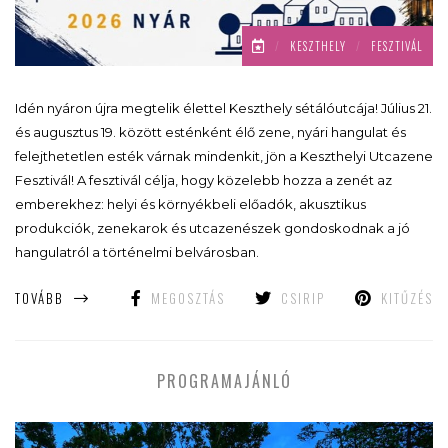
/
KESZTHELY
/
FESZTIVÁL
Idén nyáron újra megtelik élettel Keszthely sétálóutcája! Július 21.
és augusztus 19. között esténként élő zene, nyári hangulat és
felejthetetlen esték várnak mindenkit, jön a Keszthelyi Utcazene
Fesztivál! A fesztivál célja, hogy közelebb hozza a zenét az
emberekhez: helyi és környékbeli előadók, akusztikus
produkciók, zenekarok és utcazenészek gondoskodnak a jó
hangulatról a történelmi belvárosban.
TOVÁBB
MEGOSZTÁS
CSIRIP
KITŰZÉS
PROGRAMAJÁNLÓ