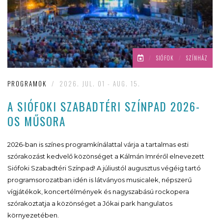
/
SIÓFOK
/
SZÍNHÁZ
PROGRAMOK
/
2026. JUL. 01 - AUG. 15.
A SIÓFOKI SZABADTÉRI SZÍNPAD 2026-
OS MŰSORA
2026-ban is színes programkínálattal várja a tartalmas esti
szórakozást kedvelő közönséget a Kálmán Imréről elnevezett
Siófoki Szabadtéri Színpad! A júliustól augusztus végéig tartó
programsorozatban idén is látványos musicalek, népszerű
vígjátékok, koncertélmények és nagyszabású rockopera
szórakoztatja a közönséget a Jókai park hangulatos
környezetében.