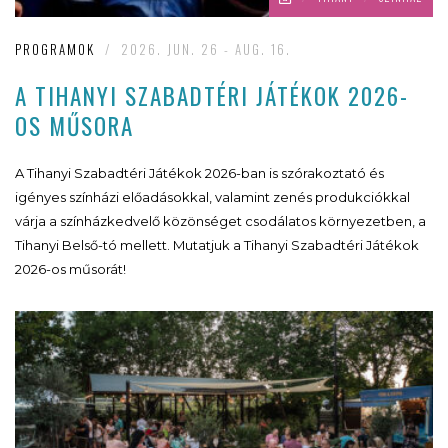
PROGRAMOK
/
2026. JUN. 26 - AUG. 16.
A TIHANYI SZABADTÉRI JÁTÉKOK 2026-
OS MŰSORA
A Tihanyi Szabadtéri Játékok 2026-ban is szórakoztató és
igényes színházi előadásokkal, valamint zenés produkciókkal
várja a színházkedvelő közönséget csodálatos környezetben, a
Tihanyi Belső-tó mellett. Mutatjuk a Tihanyi Szabadtéri Játékok
2026-os műsorát!