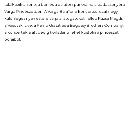
találkozik a zene, a bor, és a balatoni panoráma a badacsonyörsi
Varga Pincészetben! A Varga BalaTone koncertsorozat négy
különleges nyári estére várja a látogatókat: fellép Rúzsa Magdi,
a Vasovski Live, a Parno Graszt és a Bagossy Brothers Company,
a koncertek alatt pedig korlátlanul lehet kóstolni a pincészet
boraiból.