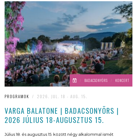
/
BADACSONYÖRS
/
KONCERT
PROGRAMOK
/
2026. JUL. 18 - AUG. 15.
VARGA BALATONE | BADACSONYÖRS |
2026 JÚLIUS 18-AUGUSZTUS 15.
Július 18. és augusztus 15. között négy alkalommal ismét