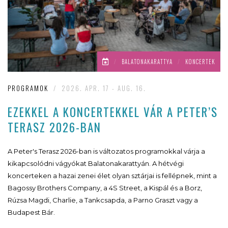
/
BALATONAKARATTYA
/
KONCERTEK
PROGRAMOK
/
2026. APR. 17 - AUG. 16.
EZEKKEL A KONCERTEKKEL VÁR A PETER’S
TERASZ 2026-BAN
A Peter's Terasz 2026-ban is változatos programokkal várja a
kikapcsolódni vágyókat Balatonakarattyán. A hétvégi
koncerteken a hazai zenei élet olyan sztárjai is fellépnek, mint a
Bagossy Brothers Company, a 4S Street, a Kispál és a Borz,
Rúzsa Magdi, Charlie, a Tankcsapda, a Parno Graszt vagy a
Budapest Bár.