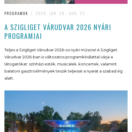
PROGRAMOK
/
2026. JUN. 28 - AUG. 22.
A SZIGLIGET VÁRUDVAR 2026 NYÁRI
PROGRAMJAI
Teljes a Szigliget Várudvar 2026-os nyári műsora! A Szigliget
Várudvar 2026-ban is változatos programkínálattal várja a
látogatókat: színházi esték, musicalek, koncertek, valamint
balatoni gasztroélmények teszik teljessé a nyarat a szabad ég
alatt.