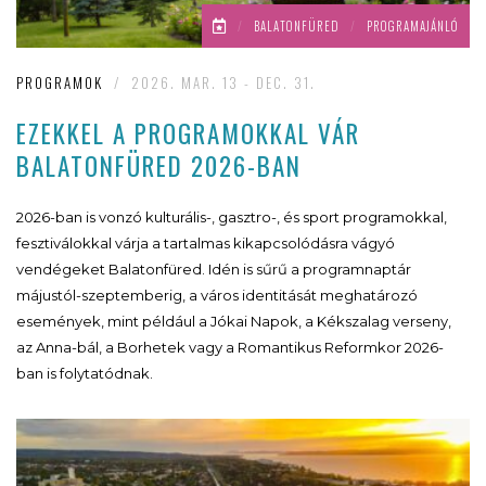
/
BALATONFÜRED
/
PROGRAMAJÁNLÓ
PROGRAMOK
/
2026. MAR. 13 - DEC. 31.
EZEKKEL A PROGRAMOKKAL VÁR
BALATONFÜRED 2026-BAN
2026-ban is vonzó kulturális-, gasztro-, és sport programokkal,
fesztiválokkal várja a tartalmas kikapcsolódásra vágyó
vendégeket Balatonfüred. Idén is sűrű a programnaptár
májustól-szeptemberig, a város identitását meghatározó
események, mint például a Jókai Napok, a Kékszalag verseny,
az Anna-bál, a Borhetek vagy a Romantikus Reformkor 2026-
ban is folytatódnak.