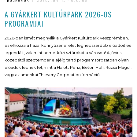
PROGRAMOK
/
2026. JUN. 19 - AUG. 08.
A GYÁRKERT KULTÚRPARK 2026-OS
PROGRAMJAI
2026-ban ismét megnyílik a Gyárkert Kultúrpark Veszprémben,
és elhozza a hazai könnyűzenei élet legnépszerűbb előadóit és
legendáit, valamint nemetközi sztárokat a városba! A június
közepétől szeptember elejéig tartó programsorozatban olyan
előadók lépnek fel, mint a Halott Pénz, Beton.Hofi, Rúzsa Magdi,
vagy az amerikai Thievery Corporation formáció.