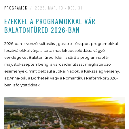
PROGRAMOK
/
2026. MAR. 13 - DEC. 31.
EZEKKEL A PROGRAMOKKAL VÁR
BALATONFÜRED 2026-BAN
2026-ban is vonzó kulturális-, gasztro-, és sport programokkal,
fesztiválokkal várja a tartalmas kikapcsolódásra vágyó
vendégeket Balatonfüred. Idén is sűrű a programnaptár
májustól-szeptemberig, a város identitását meghatározó
események, mint például a Jókai Napok, a Kékszalag verseny,
az Anna-bál, a Borhetek vagy a Romantikus Reformkor 2026-
ban is folytatódnak.