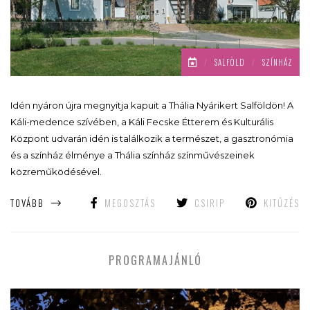
/
SALFÖLD
/
SZÍNHÁZ
Idén nyáron újra megnyitja kapuit a Thália Nyárikert Salföldön! A
Káli-medence szívében, a Káli Fecske Étterem és Kulturális
Központ udvarán idén is találkozik a természet, a gasztronómia
és a színház élménye a Thália színház színművészeinek
közreműködésével.
TOVÁBB
MEGOSZTÁS
CSIRIP
KITŰZÉS
PROGRAMAJÁNLÓ