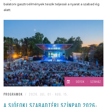
balatoni gasztroélmények teszik teljessé a nyarat a szabad ég
alatt.
/
SIÓFOK
/
SZÍNHÁZ
PROGRAMOK
/
2026. JUL. 01 - AUG. 15.
A SIÓFOKI SZABADTÉRI SZÍNPAD 2026-