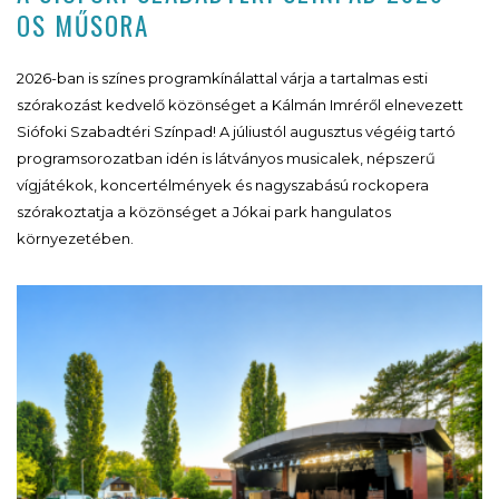
OS MŰSORA
2026-ban is színes programkínálattal várja a tartalmas esti
szórakozást kedvelő közönséget a Kálmán Imréről elnevezett
Siófoki Szabadtéri Színpad! A júliustól augusztus végéig tartó
programsorozatban idén is látványos musicalek, népszerű
vígjátékok, koncertélmények és nagyszabású rockopera
szórakoztatja a közönséget a Jókai park hangulatos
környezetében.