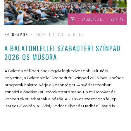
/
BALATONLELLE
/
SZÍNHÁZ
PROGRAMOK
/
2026. JUL. 03 - AUG. 15.
A BALATONLELLEI SZABADTÉRI SZÍNPAD
2026-OS MŰSORA
A Balaton déli partjának egyik legkedveltebb kulturális
helyszíne, a Balatonlellei Szabadtéri Színpad 2026-ban is színes
programkínálattal várja a közönséget. A nyári szezonban
színházi előadásokat, szórakoztató stand-up műsorokat és
koncerteket láthatnak a nézők. A 2026-os szezonban fellép
Bereczki Zoltán, a Bikini, Bödőcs Tibor és Hadházi László is.