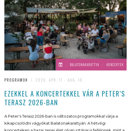
/
BALATONAKARATTYA
/
KONCERTEK
PROGRAMOK
/
2026. APR. 17 - AUG. 16.
EZEKKEL A KONCERTEKKEL VÁR A PETER’S
TERASZ 2026-BAN
A Peter's Terasz 2026-ban is változatos programokkal várja a
kikapcsolódni vágyókat Balatonakarattyán. A hétvégi
koncerteken a hazai zenei élet olyan sztárjai is fellépnek, mint a