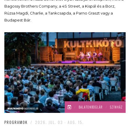
Bagossy Brothers Company, a 4S Street, a Kispál és a Borz,
Rúzsa Magdi, Charlie, a Tankcsapda, a Parno Graszt vagy a
Budapest Bár.
/
BALATONBOGLÁR
/
SZÍNHÁZ
PROGRAMOK
/
2026. JUL. 03 - AUG. 15.