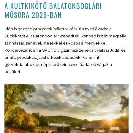
A KULTKIKÖTŐ BALATONBOGLÁRI
MŰSORA 2026-BAN
Idén is gazdag programkínálattal készül a nyári évadra a
Kultkikötő! A Balatonboglár Szabadtéri Színpad ismét megtelik
színházzal, zenével, mesékkel és közös élményekkel.
Koncertezik idén a GRUND vígszínházi zenekar, Halász Judit, és
önálló produkciójával érkezik Lábas Viki, valamint
gyerekdarabok és népszerű színházi előadások várják a
nézőket.