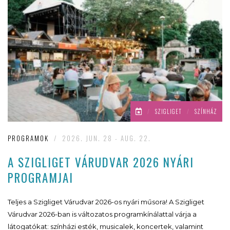
/
SZIGLIGET
/
SZÍNHÁZ
PROGRAMOK
/
2026. JUN. 28 - AUG. 22.
A SZIGLIGET VÁRUDVAR 2026 NYÁRI
PROGRAMJAI
Teljes a Szigliget Várudvar 2026-os nyári műsora! A Szigliget
Várudvar 2026-ban is változatos programkínálattal várja a
látogatókat: színházi esték, musicalek, koncertek, valamint