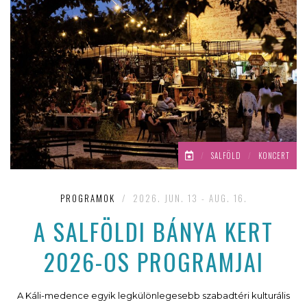
/
SALFÖLD
/
KONCERT
PROGRAMOK
/
2026. JUN. 13 - AUG. 16.
A SALFÖLDI BÁNYA KERT
2026-OS PROGRAMJAI
A Káli-medence egyik legkülönlegesebb szabadtéri kulturális