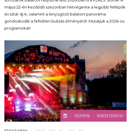
május 22-én kezdődő szezonban hétvégente a legjobb fellépők
és sztár dj-k, valamint a lenyűgöző balatoni panoráma
gondoskodik a felhőtlen bulizás élményéről. Mutatjuk a 2026-os
programokat!
/
VESZPRÉM
/
KONCERTSOROZAT