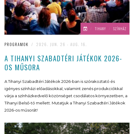
/
TIHANY
/
SZÍNHÁZ
PROGRAMOK
/
2026. JUN. 26 - AUG. 16.
A TIHANYI SZABADTÉRI JÁTÉKOK 2026-
OS MŰSORA
A Tihanyi Szabadtéri Játékok 2026-ban is szórakoztató és
igényes színházi előadásokkal, valamint zenés produkciókkal
várja a színházkedvelő közönséget csodálatos környezetben, a
Tihanyi Belső-tó mellett. Mutatjuk a Tihanyi Szabadtéri Játékok
2026-os műsorát!