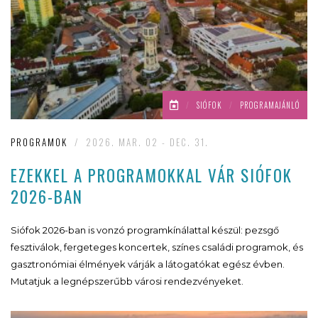
/
SIÓFOK
/
PROGRAMAJÁNLÓ
PROGRAMOK
/
2026. MAR. 02 - DEC. 31.
EZEKKEL A PROGRAMOKKAL VÁR SIÓFOK
2026-BAN
Siófok 2026-ban is vonzó programkínálattal készül: pezsgő
fesztiválok, fergeteges koncertek, színes családi programok, és
gasztronómiai élmények várják a látogatókat egész évben.
Mutatjuk a legnépszerűbb városi rendezvényeket.