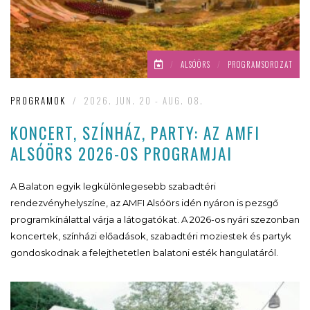
/
ALSÓÖRS
/
PROGRAMSOROZAT
PROGRAMOK
/
2026. JUN. 20 - AUG. 08.
KONCERT, SZÍNHÁZ, PARTY: AZ AMFI
ALSÓÖRS 2026-OS PROGRAMJAI
A Balaton egyik legkülönlegesebb szabadtéri
rendezvényhelyszíne, az AMFI Alsóörs idén nyáron is pezsgő
programkínálattal várja a látogatókat. A 2026-os nyári szezonban
koncertek, színházi előadások, szabadtéri moziestek és partyk
gondoskodnak a felejthetetlen balatoni esték hangulatáról.