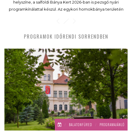
helyszíne, a salföldi Bánya Kert 2026-ban is pezsgő nyári
programkínálattal készül. Az egykori homokbánya területén
kialakított közösségi tér júniustól szeptemberig koncertekkel,
kertmozival, családi programokkal, workshopokkal és
gasztronómiai élményekkel várja a látogatókat.
PROGRAMOK IDŐRENDI SORRENDBEN
/
BALATONFÜRED
/
PROGRAMAJÁNLÓ