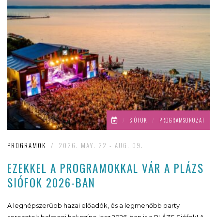
/
SIÓFOK
/
PROGRAMSOROZAT
PROGRAMOK
/
2026. MAY. 22 - AUG. 09.
EZEKKEL A PROGRAMOKKAL VÁR A PLÁZS
SIÓFOK 2026-BAN
A legnépszerűbb hazai előadók, és a legmenőbb party
sorozatok balatoni helyszíne lesz 2026-ban is a PLÁZS Siófok! A