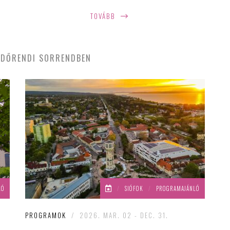
Bánya Kert 2026-ban is pezsgő
TOVÁBB
nyári programkínálattal készül. Az
egykori homokbánya területén
kialakított közösségi tér júniustól
DŐRENDI SORRENDBEN
szeptemberig koncertekkel,
kertmozival, családi
programokkal, workshopokkal és
gasztronómiai élményekkel várja
a látogatókat.
LÓ
/
SIÓFOK
/
PROGRAMAJÁNLÓ
PROGRAMOK
/
2026. MAR. 02 - DEC. 31.