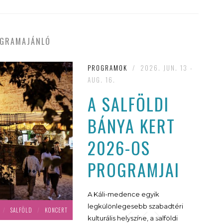
GRAMAJÁNLÓ
PROGRAMOK
/
2026. JUN. 13 -
AUG. 16.
A SALFÖLDI
BÁNYA KERT
2026-OS
PROGRAMJAI
A Káli-medence egyik
legkülönlegesebb szabadtéri
/
SALFÖLD
/
KONCERT
kulturális helyszíne, a salföldi