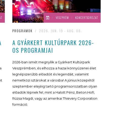
AT
/
VESZPRÉM
/
KONCERTSOROZAT
PROGRAMOK
/
2026. JUN. 19 - AUG. 08.
A
A GYÁRKERT KULTÚRPARK 2026-
OS PROGRAMJAI
2026-ban ismét megnyílik a Gyárkert Kultúrpark
a
Veszprémben, és elhozza a hazai könnyűzenei élet
legnépszerűbb előadóit és legendáit, valamint
nt
nemetközi sztárokat a városba! A június közepétől
szeptember elejéig tartó programsorozatban olyan
előadók lépnek fel, mint a Halott Pénz, Beton.Hofi,
Rúzsa Magdi, vagy az amerikai Thievery Corporation
formáció.