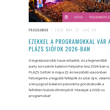
/
SIÓFOK
/
PROGRAMSOROZ
PROGRAMOK
/
2026. MAY. 22 - AUG. 09.
EZEKKEL A PROGRAMOKKAL VÁR 
PLÁZS SIÓFOK 2026-BAN
A legnépszerűbb hazai előadók, és a legmenőbb
party sorozatok balatoni helyszíne lesz 2026-ban is 
PLÁZS Siófok! A május 22-én kezdődő szezonban
hétvégente a legjobb fellépők és sztár dj-k, valami
a lenyűgöző balatoni panoráma gondoskodik a
felhőtlen bulizás élményéről. Mutatjuk a 2026-os
programokat!