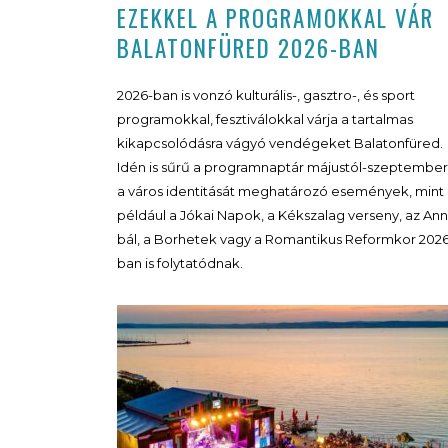
EZEKKEL A PROGRAMOKKAL VÁR
BALATONFÜRED 2026-BAN
2026-ban is vonzó kulturális-, gasztro-, és sport
programokkal, fesztiválokkal várja a tartalmas
kikapcsolódásra vágyó vendégeket Balatonfüred.
Idén is sűrű a programnaptár májustól-szeptember
a város identitását meghatározó események, mint
például a Jókai Napok, a Kékszalag verseny, az Ann
bál, a Borhetek vagy a Romantikus Reformkor 202
ban is folytatódnak.