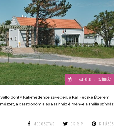
/
SALFÖLD
/
SZÍNHÁZ
rt Salföldön! A Káli-medence szívében, a Káli Fecske Étterem
természet, a gasztronómia és a színház élménye a Thália színház
MEGOSZTÁS
CSIRIP
KITŰZÉS