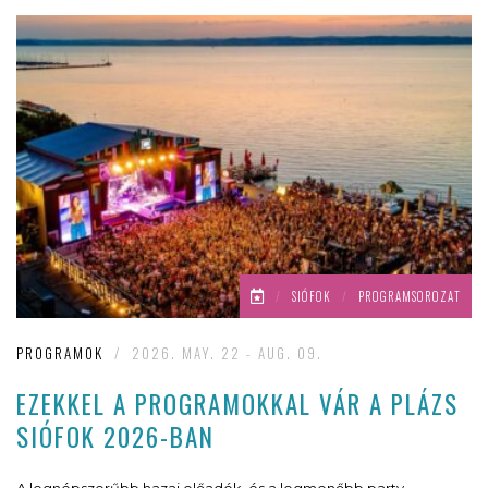
/
SIÓFOK
/
PROGRAMSOROZAT
PROGRAMOK
/
2026. MAY. 22 - AUG. 09.
EZEKKEL A PROGRAMOKKAL VÁR A PLÁZS
SIÓFOK 2026-BAN
A legnépszerűbb hazai előadók, és a legmenőbb party