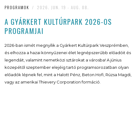
PROGRAMOK
/
2026. JUN. 19 - AUG. 08.
A GYÁRKERT KULTÚRPARK 2026-OS
PROGRAMJAI
2026-ban ismét megnyílik a Gyárkert Kultúrpark Veszprémben,
és elhozza a hazai könnyűzenei élet legnépszerűbb előadóit és
legendáit, valamint nemetközi sztárokat a városba! A június
közepétől szeptember elejéig tartó programsorozatban olyan
előadók lépnek fel, mint a Halott Pénz, Beton.Hofi, Rúzsa Magdi,
vagy az amerikai Thievery Corporation formáció.