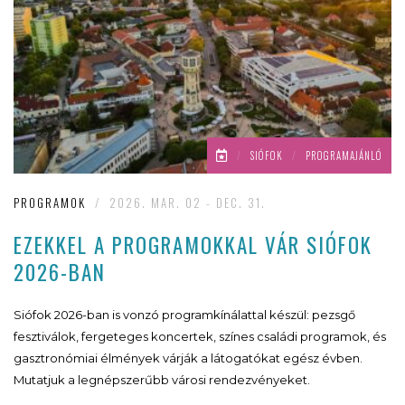
/
SIÓFOK
/
PROGRAMAJÁNLÓ
PROGRAMOK
/
2026. MAR. 02 - DEC. 31.
EZEKKEL A PROGRAMOKKAL VÁR SIÓFOK
2026-BAN
Siófok 2026-ban is vonzó programkínálattal készül: pezsgő
fesztiválok, fergeteges koncertek, színes családi programok, és
gasztronómiai élmények várják a látogatókat egész évben.
Mutatjuk a legnépszerűbb városi rendezvényeket.