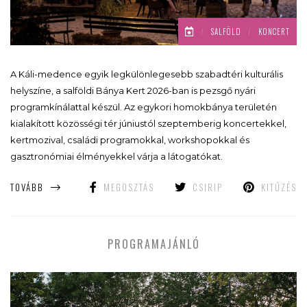
/
SALFÖLD
/
KONCERT
A Káli-medence egyik legkülönlegesebb szabadtéri kulturális
helyszíne, a salföldi Bánya Kert 2026-ban is pezsgő nyári
programkínálattal készül. Az egykori homokbánya területén
kialakított közösségi tér júniustól szeptemberig koncertekkel,
kertmozival, családi programokkal, workshopokkal és
gasztronómiai élményekkel várja a látogatókat.
TOVÁBB
MEGOSZTÁS
CSIRIP
KITŰZÉS
PROGRAMAJÁNLÓ