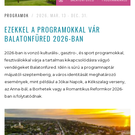
PROGRAMOK
/
2026. MAR. 13 - DEC. 31.
EZEKKEL A PROGRAMOKKAL VÁR
BALATONFÜRED 2026-BAN
2026-ban is vonzó kulturális-, gasztro-, és sport programokkal,
fesztiválokkal várja a tartalmas kikapcsolódásra vágyó
vendégeket Balatonfüred. Idén is sűrű a programnaptár
májustól-szeptemberig, a város identitását meghatározó
események, mint például a Jókai Napok, a Kékszalag verseny,
az Anna-bál, a Borhetek vagy a Romantikus Reformkor 2026-
ban is folytatódnak.