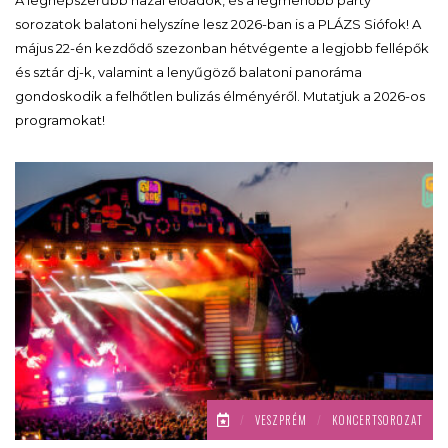
sorozatok balatoni helyszíne lesz 2026-ban is a PLÁZS Siófok! A
május 22-én kezdődő szezonban hétvégente a legjobb fellépők
és sztár dj-k, valamint a lenyűgöző balatoni panoráma
gondoskodik a felhőtlen bulizás élményéről. Mutatjuk a 2026-os
programokat!
/
VESZPRÉM
/
KONCERTSOROZAT