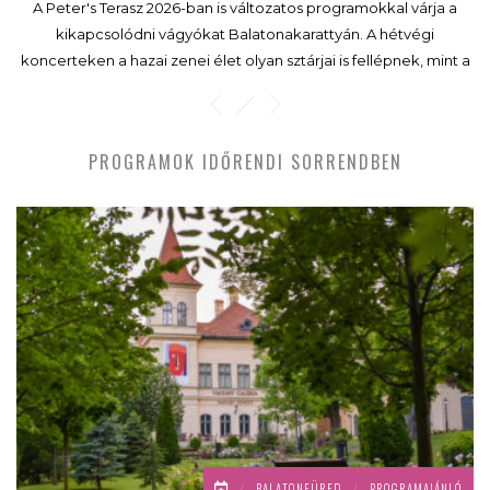
A Peter's Terasz 2026-ban is változatos programokkal várja a
kikapcsolódni vágyókat Balatonakarattyán. A hétvégi
koncerteken a hazai zenei élet olyan sztárjai is fellépnek, mint a
Bagossy Brothers Company, a 4S Street, a Kispál és a Borz,
Rúzsa Magdi, Charlie, a Tankcsapda, a Parno Graszt vagy a
Budapest Bár.
PROGRAMOK IDŐRENDI SORRENDBEN
/
BALATONFÜRED
/
PROGRAMAJÁNLÓ