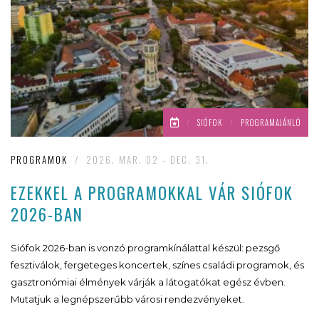
/
SIÓFOK
/
PROGRAMAJÁNLÓ
PROGRAMOK
/
2026. MAR. 02 - DEC. 31.
EZEKKEL A PROGRAMOKKAL VÁR SIÓFOK
2026-BAN
Siófok 2026-ban is vonzó programkínálattal készül: pezsgő
fesztiválok, fergeteges koncertek, színes családi programok, és
gasztronómiai élmények várják a látogatókat egész évben.
Mutatjuk a legnépszerűbb városi rendezvényeket.