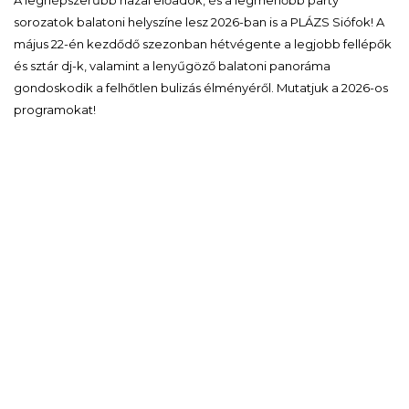
sorozatok balatoni helyszíne lesz 2026-ban is a PLÁZS Siófok! A
május 22-én kezdődő szezonban hétvégente a legjobb fellépők
és sztár dj-k, valamint a lenyűgöző balatoni panoráma
gondoskodik a felhőtlen bulizás élményéről. Mutatjuk a 2026-os
programokat!