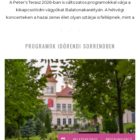
A Peter's Terasz 2026-ban is változatos programokkal várja a
kikapcsolódni vágyókat Balatonakarattyán. A hétvégi
koncerteken a hazai zenei élet olyan sztárjai is fellépnek, mint a
Bagossy Brothers Company, a 4S Street, a Kispál és a Borz,
Rúzsa Magdi, Charlie, a Tankcsapda, a Parno Graszt vagy a
Budapest Bár.
PROGRAMOK IDŐRENDI SORRENDBEN
/
BALATONFÜRED
/
PROGRAMAJÁNLÓ