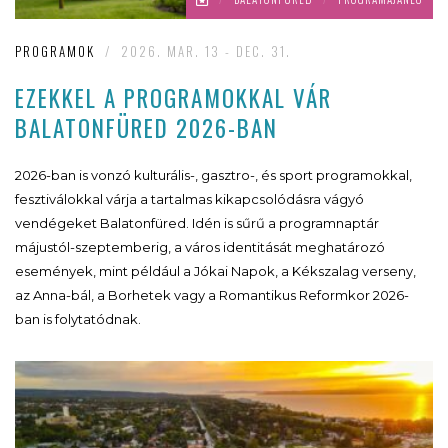
PROGRAMOK
/
2026. MAR. 13 - DEC. 31.
EZEKKEL A PROGRAMOKKAL VÁR
BALATONFÜRED 2026-BAN
2026-ban is vonzó kulturális-, gasztro-, és sport programokkal,
fesztiválokkal várja a tartalmas kikapcsolódásra vágyó
vendégeket Balatonfüred. Idén is sűrű a programnaptár
májustól-szeptemberig, a város identitását meghatározó
események, mint például a Jókai Napok, a Kékszalag verseny,
az Anna-bál, a Borhetek vagy a Romantikus Reformkor 2026-
ban is folytatódnak.