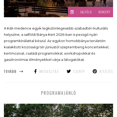
/
SALFÖLD
/
KONCERT
A Káli-medence egyik legkülönlegesebb szabadtéri kulturális
helyszíne, a salföldi Bánya Kert 2026-ban is pezsgő nyári
programkínálattal készül. Az egykori homokbánya területén
kialakított közösségi tér júniustól szeptemberig koncertekkel,
kertmozival, családi programokkal, workshopokkal és
gasztronómiai élményekkel várja a látogatókat.
TOVÁBB
MEGOSZTÁS
CSIRIP
KITŰZÉS
PROGRAMAJÁNLÓ