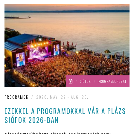
/
SIÓFOK
/
PROGRAMSOROZAT
PROGRAMOK
/
2026. MAY. 22 - AUG. 20.
EZEKKEL A PROGRAMOKKAL VÁR A PLÁZS
SIÓFOK 2026-BAN
A legnépszerűbb hazai előadók, és a legmenőbb party