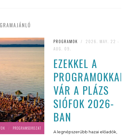
GRAMAJÁNLÓ
PROGRAMOK
/
2026. MAY. 22 -
AUG. 09.
EZEKKEL A
PROGRAMOKKAL
VÁR A PLÁZS
SIÓFOK 2026-
BAN
FOK
/
PROGRAMSOROZAT
A legnépszerűbb hazai előadók,