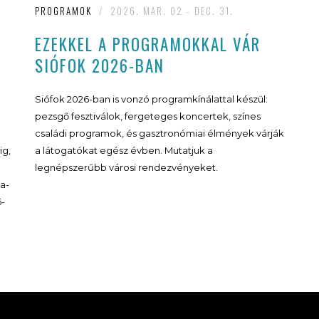
PROGRAMOK
/
2026. MAR. 02 - DEC. 31.
EZEKKEL A PROGRAMOKKAL VÁR
SIÓFOK 2026-BAN
Siófok 2026-ban is vonzó programkínálattal készül:
pezsgő fesztiválok, fergeteges koncertek, színes
családi programok, és gasztronómiai élmények várják
ig,
a látogatókat egész évben. Mutatjuk a
legnépszerűbb városi rendezvényeket.
a-
6-