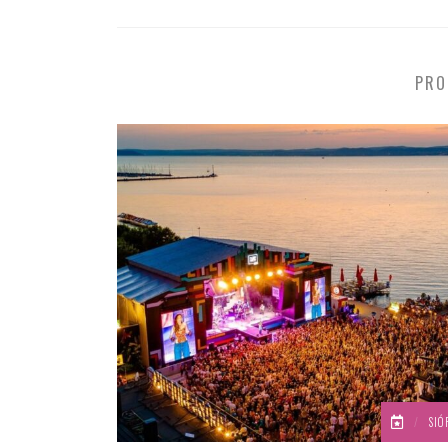
PRO
/
SIÓ