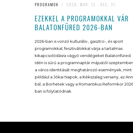
PROGRAMOK
/
2026. MAR. 13 - DEC. 31.
EZEKKEL A PROGRAMOKKAL VÁR
BALATONFÜRED 2026-BAN
2026-ban is vonzó kulturális-, gasztro-, és sport
programokkal, fesztiválokkal várja a tartalmas
kikapcsolódásra vágyó vendégeket Balatonfüred.
Idén is sűrű a programnaptár májustól-szeptember
a város identitását meghatározó események, mint
például a Jókai Napok, a Kékszalag verseny, az Ann
bál, a Borhetek vagy a Romantikus Reformkor 202
ban is folytatódnak.