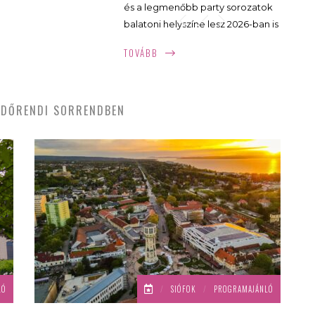
és a legmenőbb party sorozatok
balatoni helyszíne lesz 2026-ban is
a PLÁZS Siófok! A május 22-én
TOVÁBB
kezdődő szezonban hétvégente
a legjobb fellépők és sztár dj-k,
valamint a lenyűgöző balatoni
DŐRENDI SORRENDBEN
panoráma gondoskodik a
felhőtlen bulizás élményéről.
Mutatjuk a 2026-os programokat!
LÓ
/
SIÓFOK
/
PROGRAMAJÁNLÓ