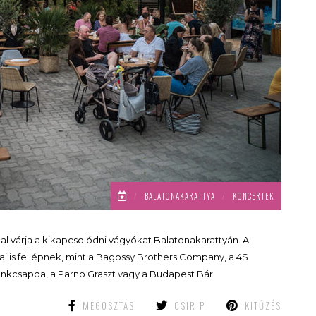
/
BALATONAKARATTYA
/
KONCERTEK
al várja a kikapcsolódni vágyókat Balatonakarattyán. A
jai is fellépnek, mint a Bagossy Brothers Company, a 4S
 Tankcsapda, a Parno Graszt vagy a Budapest Bár.
MEGOSZTÁS
CSIRIP
KITŰZÉS