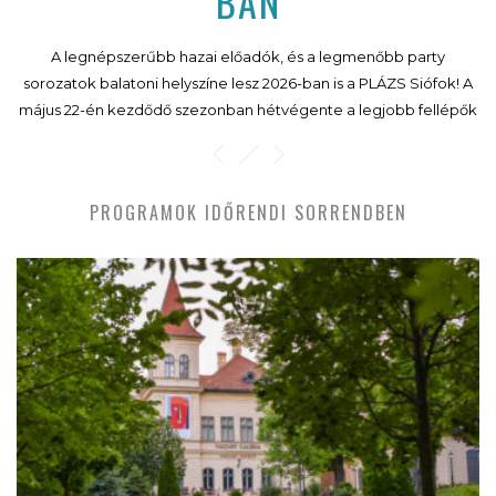
BAN
A legnépszerűbb hazai előadók, és a legmenőbb party
sorozatok balatoni helyszíne lesz 2026-ban is a PLÁZS Siófok! A
május 22-én kezdődő szezonban hétvégente a legjobb fellépők
és sztár dj-k, valamint a lenyűgöző balatoni panoráma
gondoskodik a felhőtlen bulizás élményéről. Mutatjuk a 2026-os
programokat!
PROGRAMOK IDŐRENDI SORRENDBEN