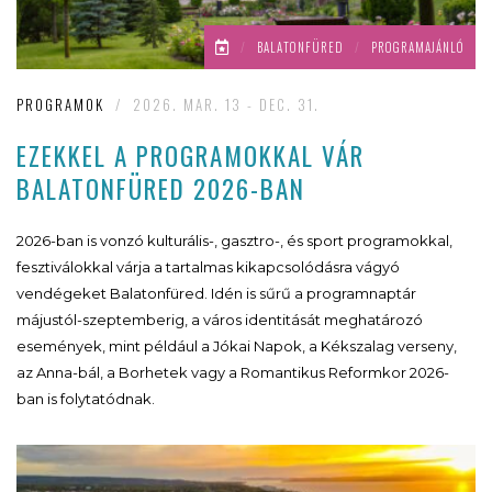
/
BALATONFÜRED
/
PROGRAMAJÁNLÓ
PROGRAMOK
/
2026. MAR. 13 - DEC. 31.
EZEKKEL A PROGRAMOKKAL VÁR
BALATONFÜRED 2026-BAN
2026-ban is vonzó kulturális-, gasztro-, és sport programokkal,
fesztiválokkal várja a tartalmas kikapcsolódásra vágyó
vendégeket Balatonfüred. Idén is sűrű a programnaptár
májustól-szeptemberig, a város identitását meghatározó
események, mint például a Jókai Napok, a Kékszalag verseny,
az Anna-bál, a Borhetek vagy a Romantikus Reformkor 2026-
ban is folytatódnak.