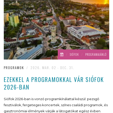
/
SIÓFOK
/
PROGRAMAJÁNLÓ
PROGRAMOK
/
2026. MAR. 02 - DEC. 31.
EZEKKEL A PROGRAMOKKAL VÁR SIÓFOK
2026-BAN
Siófok 2026-ban is vonzó programkínálattal készül: pezsgő
fesztiválok, fergeteges koncertek, színes családi programok, és
gasztronómiai élmények várják a látogatókat egész évben.