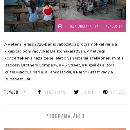
/
BALATONAKARATTYA
/
KONCERTEK
A Peter's Terasz 2026-ban is változatos programokkal várja a
kikapcsolódni vágyókat Balatonakarattyán. A hétvégi
koncerteken a hazai zenei élet olyan sztárjai is fellépnek, mint a
Bagossy Brothers Company, a 4S Street, a Kispál és a Borz,
Rúzsa Magdi, Charlie, a Tankcsapda, a Parno Graszt vagy a
Budapest Bár.
TOVÁBB
MEGOSZTÁS
CSIRIP
KITŰZÉS
PROGRAMAJÁNLÓ