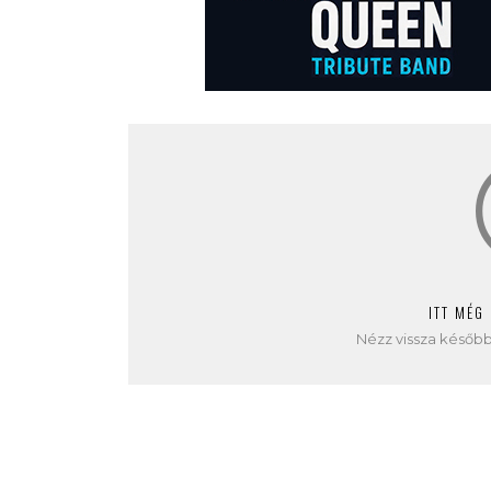
ITT MÉG
Nézz vissza később