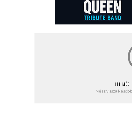
ITT MÉG
Nézz vissza később