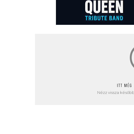
ITT MÉG
Nézz vissza később