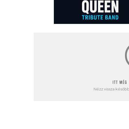
ITT MÉG
Nézz vissza később