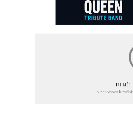
ITT MÉG
Nézz vissza később