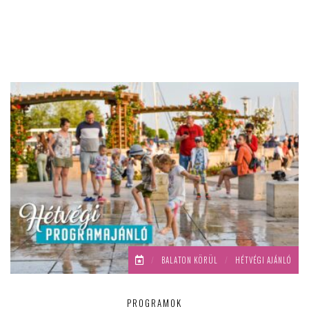
/
BALATON KÖRÜL
/
HÉTVÉGI AJÁNLÓ
PROGRAMOK