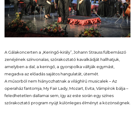
A Gálakoncerten a „Keringő-király”, Johann Strauss fülbemászó
zenéjének színvonalas, szórakoztató kavalkádját hallhatjuk,
amelyben a dal, a keringő, a gyorspolka váltják egymást,
megadva az előadás sajátos hangulatát, ütemét.
A műsorból nem hiányozhatnak a világhírű musicalek – Az
operaház fantomja, My Fair Lady, Mozart, Evita, Vámpírok bálja –
feledhetetlen dallamai sem, így az este során egy színes
szórakoztató program nyújt különleges élményt a közönségnek.