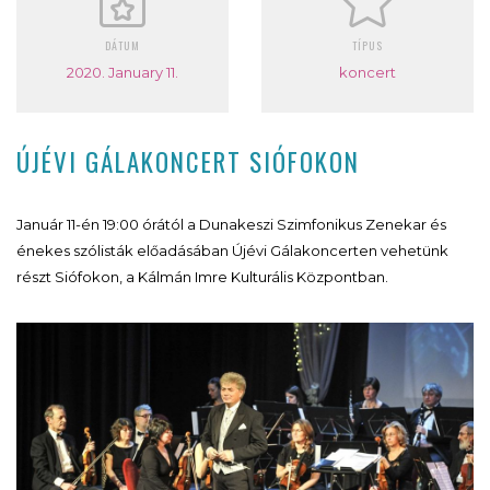
DÁTUM
TÍPUS
2020. January 11.
koncert
ÚJÉVI GÁLAKONCERT SIÓFOKON
Január 11-én 19:00 órától a Dunakeszi Szimfonikus Zenekar és
énekes szólisták előadásában Újévi Gálakoncerten vehetünk
részt Siófokon, a Kálmán Imre Kulturális Központban.