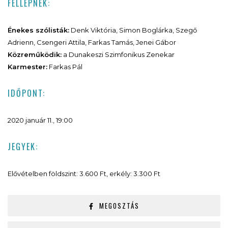
FELLÉPNEK:
Énekes szólisták:
Denk Viktória, Simon Boglárka, Szegő
Adrienn, Csengeri Attila, Farkas Tamás, Jenei Gábor
Közreműködik:
a Dunakeszi Szimfonikus Zenekar
Karmester:
Farkas Pál
IDŐPONT:
2020 január 11., 19:00
JEGYEK:
Elővételben földszint: 3.600 Ft, erkély: 3.300 Ft
MEGOSZTÁS