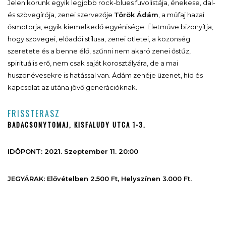
Jelen korunk egyik legjobb rock-blues fuvolistája, énekese, dal-
és szövegírója, zenei szervezője
Török Ádám
, a műfaj hazai
ősmotorja, egyik kiemelkedő egyénisége. Életműve bizonyítja,
hogy szövegei, előadói stílusa, zenei ötletei, a közönség
szeretete és a benne élő, szűnni nem akaró zenei őstűz,
spirituális erő, nem csak saját korosztályára, de a mai
huszonévesekre is hatással van. Ádám zenéje üzenet, híd és
kapcsolat az utána jövő generációknak.
FRISSTERASZ
BADACSONYTOMAJ, KISFALUDY UTCA 1-3.
IDŐPONT: 2021. Szeptember 11. 20:00
JEGYÁRAK: Elővételben 2.500 Ft, Helyszínen 3.000 Ft.