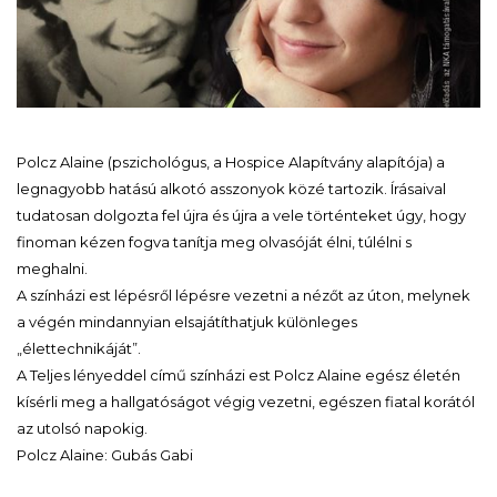
Polcz Alaine (pszichológus, a Hospice Alapítvány alapítója) a
legnagyobb hatású alkotó asszonyok közé tartozik. Írásaival
tudatosan dolgozta fel újra és újra a vele történteket úgy, hogy
finoman kézen fogva tanítja meg olvasóját élni, túlélni s
meghalni.
A színházi est lépésről lépésre vezetni a nézőt az úton, melynek
a végén mindannyian elsajátíthatjuk különleges
„élettechnikáját”.
A Teljes lényeddel című színházi est Polcz Alaine egész életén
kísérli meg a hallgatóságot végig vezetni, egészen fiatal korától
az utolsó napokig.
Polcz Alaine: Gubás Gabi