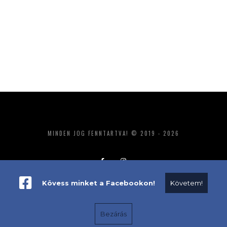
MINDEN JOG FENNTARTVA! © 2019 - 2026
Kövess minket a Facebookon!
Követem!
ADATKEZELÉS
IMPRESSZUM
MÉDIAAJÁNLAT
Bezárás