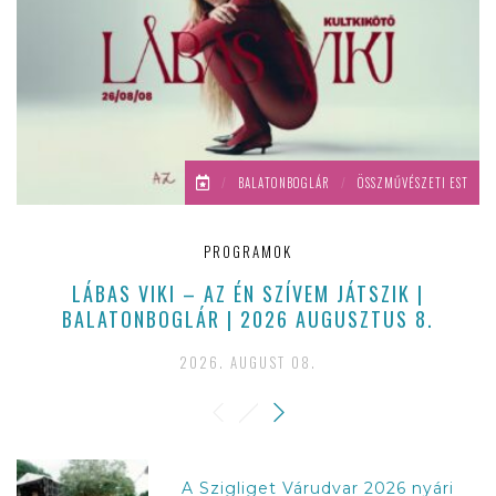
/
BALATONBOGLÁR
/
ÖSSZMŰVÉSZETI EST
PROGRAMOK
LÁBAS VIKI – AZ ÉN SZÍVEM JÁTSZIK |
BALATONBOGLÁR | 2026 AUGUSZTUS 8.
2026. AUGUST 08.
A Szigliget Várudvar 2026 nyári