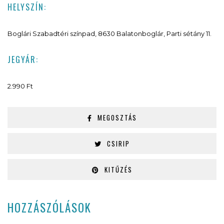
HELYSZÍN:
Boglári Szabadtéri színpad, 8630 Balatonboglár, Parti sétány 11.
JEGYÁR:
2.990 Ft
MEGOSZTÁS
CSIRIP
KITŰZÉS
HOZZÁSZÓLÁSOK