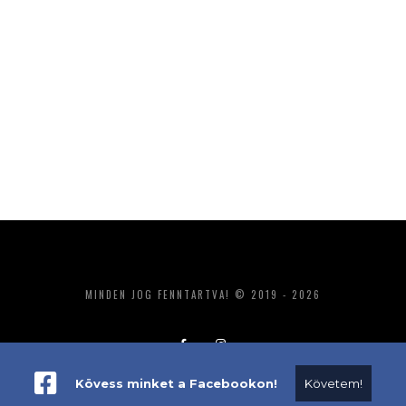
MINDEN JOG FENNTARTVA! © 2019 - 2026
Kövess minket a Facebookon!
Követem!
ADATKEZELÉS
IMPRESSZUM
MÉDIAAJÁNLAT