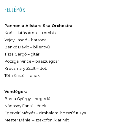
FELLÉPŐK
Pannonia Allstars Ska Orchestra:
Koós-Hutás Áron – trombita
Vajay László – harsona
Benkő Dávid – billentyű
Tisza Gergő – gitár
Pozsgai Vince – basszusgitár
Krecsmáry Zsolt – dob
Tóth Kristóf – ének
Vendégek:
Barna György – hegedű
Nádasdy Fanni – ének
Egervári Mátyás – cimbalom, hosszúfurulya
Mester Dániel – szaxofon, klarinét