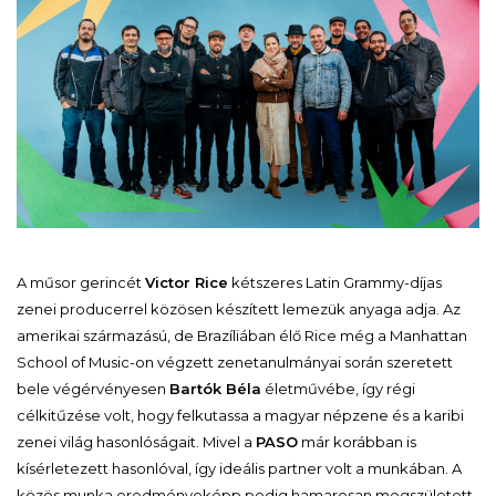
A műsor gerincét
Victor Rice
kétszeres
Latin Grammy-díjas
zenei producerrel közösen készített lemezük anyaga adja. Az
amerikai származású, de Brazíliában élő Rice még a Manhattan
School of Music-on végzett zenetanulmányai során szeretett
bele végérvényesen
Bartók Béla
életművébe, így régi
célkitűzése volt, hogy felkutassa a magyar népzene és a karibi
zenei világ hasonlóságait. Mivel a
PASO
már korábban is
kísérletezett hasonlóval, így ideális partner volt a munkában. A
közös munka eredményeképp pedig hamarosan megszületett