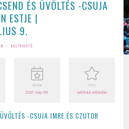
CSEND ÉS ÜVÖLTÉS -CSUJA
N ESTJE |
IUS 9.
ÁN
/
KULTKIKÖTŐ
DÁTUM
TÍPUS
nyi Villa
2021. July 09.
színházi előadás
 ÜVÖLTÉS -CSUJA IMRE ÉS CZUTOR