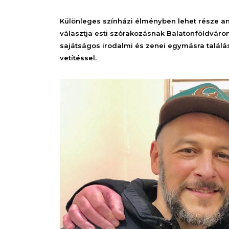
Különleges színházi élményben lehet része ann
választja esti szórakozásnak Balatonföldváron
sajátságos irodalmi és zenei egymásra találása
vetítéssel.