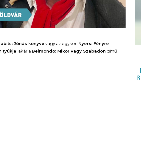
abits: Jónás könyve
vagy az egykori
Nyers: Fényre
m tyúkja
, akár a
Belmondo: Mikor vagy Szabadon
című
B