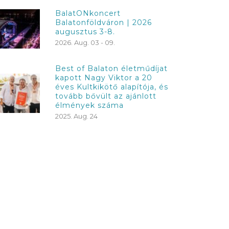
BalatONkoncert
Balatonföldváron | 2026
augusztus 3-8.
2026. Aug. 03 - 09.
Best of Balaton életműdíjat
kapott Nagy Viktor a 20
éves Kultkikötő alapítója, és
tovább bővült az ajánlott
élmények száma
2025. Aug. 24