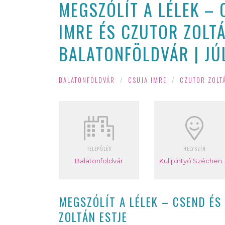
MEGSZÓLÍT A LÉLEK – 
IMRE ÉS CZUTOR ZOLTÁ
BALATONFÖLDVÁR | JÚL
BALATONFÖLDVÁR
/
CSUJA IMRE
/
CZUTOR ZOLT
TELEPÜLÉS
HELYSZÍN
Balatonföldvár
Kulipintyó Széche
MEGSZÓLÍT A LÉLEK – CSEND ÉS
ZOLTÁN ESTJE