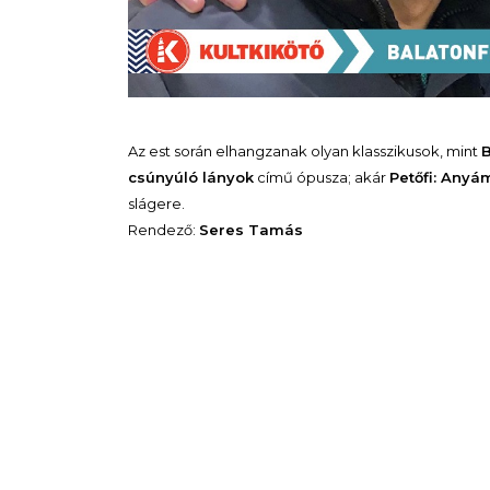
Az est során elhangzanak olyan klasszikusok, mint
B
csúnyúló lányok
című ópusza; akár
Petőfi: Anyá
slágere.
Rendező:
Seres Tamás