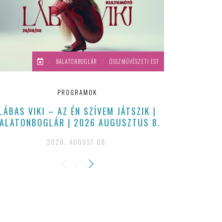
/
BALATONBOGLÁR
/
ÖSSZMŰVÉSZETI EST
PROGRAMOK
LÁBAS VIKI – AZ ÉN SZÍVEM JÁTSZIK |
ÁLMODOZTAM,
ALATONBOGLÁR | 2026 AUGUSZTUS 8.
HOGY 
BEKUKUC
2026. AUGUST 08.
ELŐADÁSRA –
15 ÉVES K