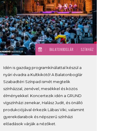
/
BALATONBOGLÁR
/
SZÍNHÁZ
Idén is gazdag programkínálattal készül a
nyári évadra a Kultkikötő! A Balatonboglár
Szabadtéri Színpad ismét megtelik
színházzal, zenével, mesékkel és közös
élményekkel. Koncertezik idén a GRUND
vígszínházi zenekar, Halász Judit, és önálló
produkciójával érkezik Lábas Viki, valamint
gyerekdarabok és népszerű színházi
előadások várják a nézőket.