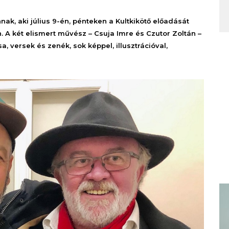
ak, aki július 9-én, pénteken a Kultkikötő előadását
. A két elismert művész – Csuja Imre és Czutor Zoltán –
, versek és zenék, sok képpel, illusztrációval,